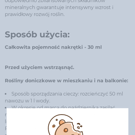
odpowiednio zbilansowanych składników
mineralnych gwarantuje intensywny wzrost i
prawidłowy rozwój roślin.
Sposób użycia:
Całkowita pojemność nakrętki - 30 ml
Przed użyciem wstrząsnąć.
Rośliny doniczkowe w mieszkaniu i na balkonie:
Sposób sporządzania cieczy: rozcieńczyć 50 ml
nawozu w 1 l wody.
W okresie od marca do października zasilać
rośliny przy każdym podlewaniu, w okresie od
listopada do lutego zasilać rośliny co 1 – 2 tygodnie.
Rośliny mniej wymagające i wolno rosnące zasilać