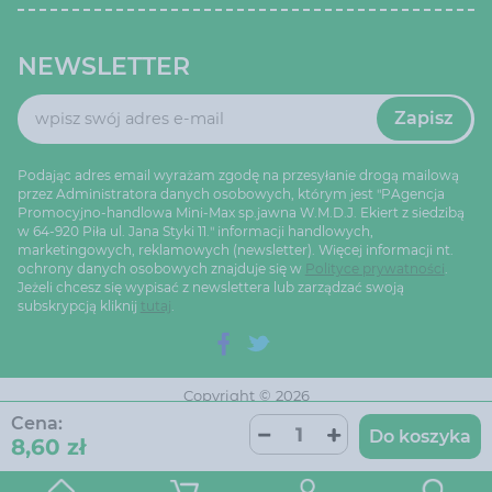
NEWSLETTER
Zapisz
Podając adres email wyrażam zgodę na przesyłanie drogą mailową
przez Administratora danych osobowych, którym jest "PAgencja
Promocyjno-handlowa Mini-Max sp.jawna W.M.D.J. Ekiert z siedzibą
w 64-920 Piła ul. Jana Styki 11." informacji handlowych,
marketingowych, reklamowych (newsletter). Więcej informacji nt.
ochrony danych osobowych znajduje się w
Polityce prywatności
.
Jeżeli chcesz się wypisać z newslettera lub zarządzać swoją
subskrypcją kliknij
tutaj
.
Copyright © 2026
Ustawienia cookie
Oprogramowanie sklepu:
Cena:
AptusShop
Do koszyka
8,60 zł
Projekt i strony:
Aptus.pl