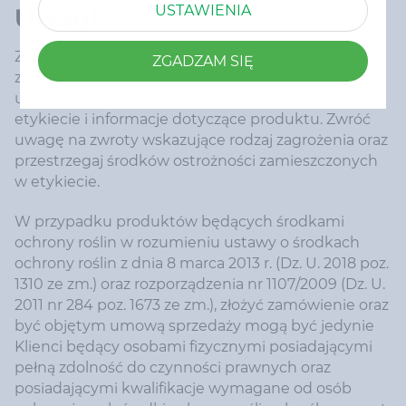
USTAWIENIA
Uwagi:
Ze środków ochrony roślin należy korzystać z
ZGADZAM SIĘ
zachowaniem bezpieczeństwa. Przed każdym
użyciem przeczytaj informację zamieszczone w
etykiecie i informacje dotyczące produktu. Zwróć
uwagę na zwroty wskazujące rodzaj zagrożenia oraz
przestrzegaj środków ostrożności zamieszczonych
w etykiecie.
W przypadku produktów będących środkami
ochrony roślin w rozumieniu ustawy o środkach
ochrony roślin z dnia 8 marca 2013 r. (Dz. U. 2018 poz.
1310 ze zm.) oraz rozporządzenia nr 1107/2009 (Dz. U.
2011 nr 284 poz. 1673 ze zm.), złożyć zamówienie oraz
być objętym umową sprzedaży mogą być jedynie
Klienci będący osobami fizycznymi posiadającymi
pełną zdolność do czynności prawnych oraz
posiadającymi kwalifikacje wymagane od osób