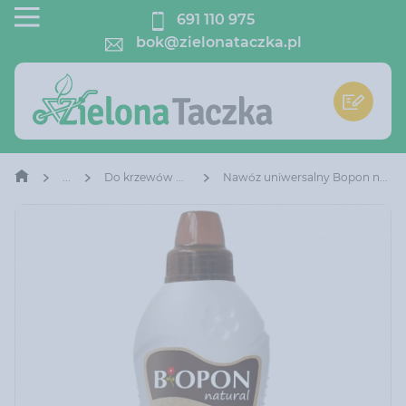
691 110 975
bok@zielonataczka.pl
Do krzewów owocowych
Nawóz uniwersalny Bopon natural Biohumus 1 l