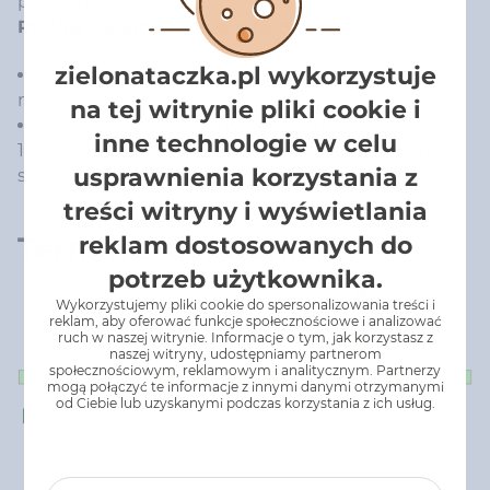
połową dawki.
Rośliny rabatowe w ogrodach:
zielonataczka.pl wykorzystuje
Sposób sporządzania cieczy: rozcieńczyć 50 ml
nawozu w 1 litrze wody.
na tej witrynie pliki cookie i
Przygotowanym roztworem podlewać rośliny co
inne technologie w celu
1 – 2 tygodnie od początku maja do końca sierpnia,
usprawnienia korzystania z
stosując około 200 ml roztworu na 1 roślinę.
treści witryny i wyświetlania
Termin stosowania:
reklam dostosowanych do
potrzeb użytkownika.
Wykorzystujemy pliki cookie do spersonalizowania treści i
reklam, aby oferować funkcje społecznościowe i analizować
ruch w naszej witrynie. Informacje o tym, jak korzystasz z
naszej witryny, udostępniamy partnerom
społecznościowym, reklamowym i analitycznym. Partnerzy
mogą połączyć te informacje z innymi danymi otrzymanymi
od Ciebie lub uzyskanymi podczas korzystania z ich usług.