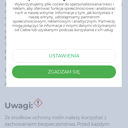
Wykorzystujemy pliki cookie do spersonalizowania treści i
15 g (ok. 2 łyżki) nawozu rozmieszać dokładnie w 100
reklam, aby oferować funkcje społecznościowe i analizować
ml wody i pozostawić na 10 minut. Następnie
ruch w naszej witrynie. Informacje o tym, jak korzystasz z
naszej witryny, udostępniamy partnerom
maczać korzenie przesadzanych roślin w
społecznościowym, reklamowym i analitycznym. Partnerzy
otrzymanej zawiesinie i wysadzać w przygotowane
mogą połączyć te informacje z innymi danymi otrzymanymi
od Ciebie lub uzyskanymi podczas korzystania z ich usług.
wcześniej dołki.
PRZESADZANIE ROŚLIN Z BRYŁĄ KORZENIOWĄ:
7 g (ok. 1 łyżkę) nawozu wysypać w miejscu
przeznaczonym pod bryłę korzeniową. Następnie
USTAWIENIA
polać je obficie wodą i przesadzić roślinę.
Przy stosowaniu nawozu należy zawsze używać
ZGADZAM SIĘ
wody bez chloru, która nie niszczy wchodzącej w
jego skład mikroflory.
Uwagi:
Ze środków ochrony roślin należy korzystać z
zachowaniem bezpieczeństwa. Przed każdym