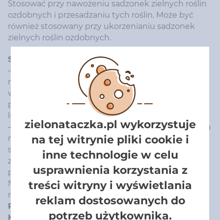
Stosować przy nawożeniu sadzonek zielnych roślin
ozdobnych i przesadzaniu tych roślin. Może być
również stosowany przy ukorzenianiu sadzonek
zielnych roślin ozdobnych.
SADZONKI ZIELNE roślin ozdobnych:
– Zrobić wgłębienie w podłożu i wsypać do niego
min. 1,3 g (ok. pół łyżeczki nawozu), następnie
wsadzić roślinę, dociskając podłoże wokół niej i
podlać wodą,
lub
zielonataczka.pl wykorzystuje
– dolne końce sadzonek (ok. 2-3 cm) zwilżyć wodą, a
na tej witrynie pliki cookie i
następnie zanurzyć w nawozie. Ilość nawozu na 1
sadzonkę wynosi ok. 0,15 g. Bezpośrednio po
inne technologie w celu
zastosowaniu nawozu sadzonki umieścić w
usprawnienia korzystania z
podłożu.
treści witryny i wyświetlania
Nie zwilżać wodą sadzonek wydzielających sok w
miejscu cięcia!
reklam dostosowanych do
PRZESADZANIE ROŚLIN O ODKRYTYCH
potrzeb użytkownika.
KORZENIACH: