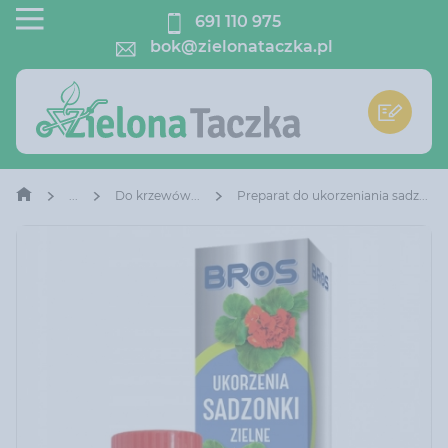
691 110 975
bok@zielonataczka.pl
Do krzewów owocowych
Preparat do ukorzeniania sadzonek zielnych Bros 70 g