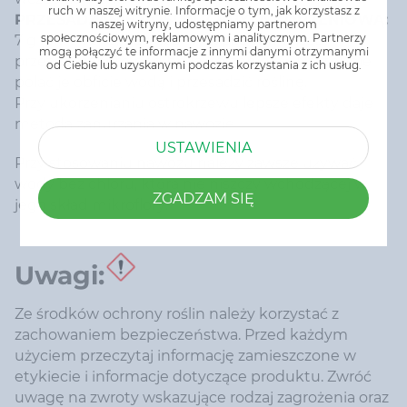
ruch w naszej witrynie. Informacje o tym, jak korzystasz z
PRZESADZANIE ROŚLIN Z BRYŁĄ KORZENIOWĄ:
naszej witryny, udostępniamy partnerom
społecznościowym, reklamowym i analitycznym. Partnerzy
7 g (ok. 1 łyżkę) nawozu wysypać w miejscu
mogą połączyć te informacje z innymi danymi otrzymanymi
przeznaczonym pod bryłę korzeniową. Następnie
od Ciebie lub uzyskanymi podczas korzystania z ich usług.
polać je obficie wodą i przesadzić roślinę.
Przy ukorzenianiu ostrokrzewu lepsze efekty daje
metoda zanurzania w nawozie.
USTAWIENIA
Przy stosowaniu nawozu należy zawsze używać
wody bez chloru, która nie niszczy wchodzącej w
ZGADZAM SIĘ
jego skład mikroflory.
Uwagi:
Ze środków ochrony roślin należy korzystać z
zachowaniem bezpieczeństwa. Przed każdym
użyciem przeczytaj informację zamieszczone w
etykiecie i informacje dotyczące produktu. Zwróć
uwagę na zwroty wskazujące rodzaj zagrożenia oraz