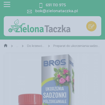
691 110 975
bok@zielonataczka.pl
Do krzewów owocowych
Preparat do ukorzeniania sadzonek półzdrewniałych Bros 70 g