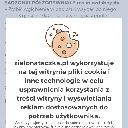
SADZONKI PÓŁZDREWNIAŁE roślin ozdobnych:
– Zrobić wgłębienie w podłożu i wsypać do niego
min. 1,3 g (ok. pół łyżeczki nawozu), następnie
wsadzić roślinę, dociskając podłoże wokół niej i
podlać wodą,
lub
– dolne końce sadzonek (ok. 2-3 cm) zwilżyć wodą, a
następnie zanurzyć w nawozie. Ilość nawozu na 1
sadzonkę wynosi ok. 0,15 g. Bezpośrednio po
zastosowaniu nawozu sadzonki umieścić w
zielonataczka.pl wykorzystuje
podłożu.
na tej witrynie pliki cookie i
Nie zwilżać wodą sadzonek wydzielających sok w
inne technologie w celu
miejscu cięcia!
PRZESADZANIE ROŚLIN O ODKRYTYCH
usprawnienia korzystania z
KORZENIACH:
treści witryny i wyświetlania
15 g (ok. 2 łyżki) nawozu rozmieszać dokładnie w 100
reklam dostosowanych do
ml wody i pozostawić na 10 minut. Następnie
maczać korzenie przesadzanych roślin w
potrzeb użytkownika.
otrzymanej zawiesinie i wysadzać w przygotowane
Wykorzystujemy pliki cookie do spersonalizowania treści i
wcześniej dołki.
reklam, aby oferować funkcje społecznościowe i analizować