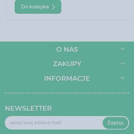
wpływa na polepszenie właściwości gleby oraz
Do koszyka
zapewnia należyte odżywianie roślin
O NAS
ZAKUPY
INFORMACJE
NEWSLETTER
Zapisz