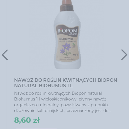
NAWÓZ DO ROŚLIN KWITNĄCYCH BIOPON
NATURAL BIOHUMUS 1 L
Nawóz do roślin kwitnących Biopon natural
Biohumus 1 l wieloskładnikowy, płynny nawóz
organiczno-mineralny, pozyskiwany z produktu
dżdżownic kalifornijskich, przeznaczony jest do
regularnego zasilania roślin ozdobnych
8,60 zł
uprawianych w mieszkaniach, na balkonach i w
ogrodach. Obecność humusu biologicznego