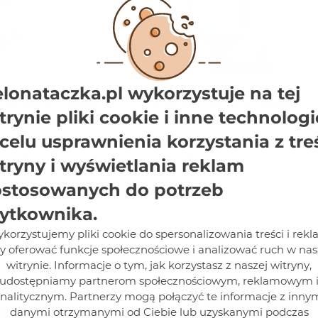
elonataczka.pl wykorzystuje na tej
 ŚLIMAKI GREEN
GRANULAT NA ŚLIMAKI
trynie pliki cookie i inne technologi
 XIREN HG GB 1
SNACOL 3GB 1,1 KG BUTELK
celu usprawnienia korzystania z tre
maki Green Garden
Granulat na Ślimaki Snacol 3GB 1
B 1 kg
Butelka
tryny i wyświetlania reklam
stosowanych do potrzeb
28,61 zł
ytkownika.
korzystujemy pliki cookie do spersonalizowania treści i rekl
Do koszyka
y oferować funkcje społecznościowe i analizować ruch w nas
witrynie. Informacje o tym, jak korzystasz z naszej witryny,
udostępniamy partnerom społecznościowym, reklamowym 
nalitycznym. Partnerzy mogą połączyć te informacje z inny
danymi otrzymanymi od Ciebie lub uzyskanymi podczas