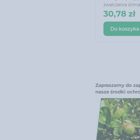
zwalczania ślim
oskorupionych. D
30,78 zł
dobranej przynęc
ślimaki i jest pr
Do koszyka
zjadany.
Preparat może 
obecności zwie
ptaków i jeży.
Zapraszamy do zap
nasze środki ochr