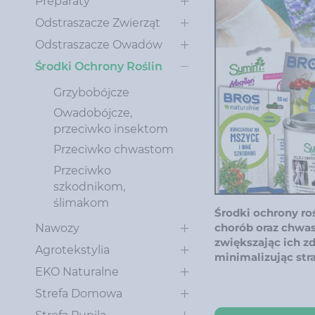
Preparaty
Odstraszacze Zwierząt
Odstraszacze Owadów
Środki Ochrony Roślin
Grzybobójcze
Owadobójcze,
przeciwko insektom
Przeciwko chwastom
Przeciwko
szkodnikom,
ślimakom
Środki ochrony ro
chorób oraz chwa
Nawozy
zwiększając ich z
Agrotekstylia
minimalizując str
EKO Naturalne
Strefa Domowa