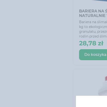
BARIERA NA 
NATURALNIE 
Bariera na ślimak
kg to ekologicz
granulatu, prze
roślin przed śli
tworzy fizyczną b
28,78 zł
uniemożliwia śl
chronionych rośl
Do koszyka