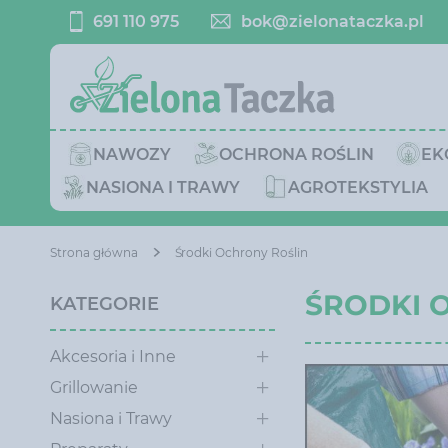
691 110 975
bok@zielonataczka.pl
NAWOZY
OCHRONA ROŚLIN
EK
NASIONA I TRAWY
AGROTEKSTYLIA
Strona główna
Środki Ochrony Roślin
ŚRODKI 
KATEGORIE
Akcesoria i Inne
Grillowanie
Nasiona i Trawy