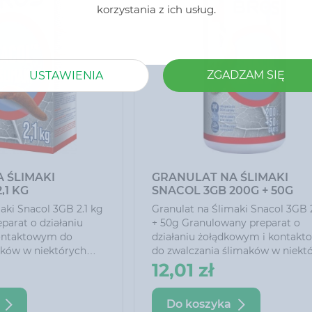
korzystania z ich usług.
ZGADZAM SIĘ
USTAWIENIA
 ŚLIMAKI
GRANULAT NA ŚLIMAKI
,1 KG
SNACOL 3GB 200G + 50G
aki Snacol 3GB 2.1 kg
Granulat na Ślimaki Snacol 3GB
parat o działaniu
+ 50g Granulowany preparat o
ontaktowym do
działaniu żołądkowym i kontak
aków w niektórych
do zwalczania ślimaków w niekt
ych oraz roślinach
uprawach rolniczych oraz roślin
12,01 zł
ki zawartości
ozdobnych. Dzięki zawartości
ch wabi ślimaki i
dodatków nęcących wabi ślimaki
Do koszyka
widuje.
skutecznie je likwiduje.