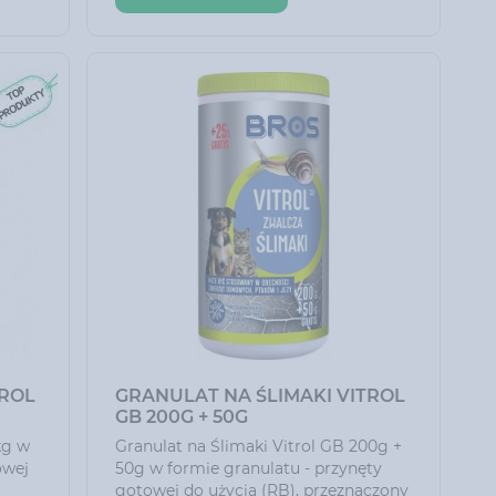
profilaktycznie oraz interwencyjnie.
Szybko widoczny efekt.
TROL
GRANULAT NA ŚLIMAKI VITROL
GB 200G + 50G
kg w
Granulat na Ślimaki Vitrol GB 200g +
owej
50g w formie granulatu - przynęty
gotowej do użycia (RB), przeznaczony