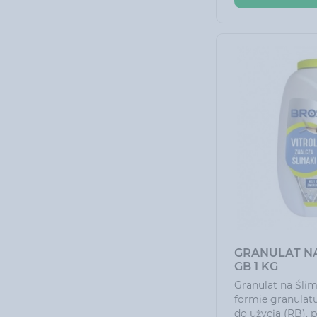
GRANULAT NA
GB 1 KG
Granulat na Ślim
formie granulat
do użycia (RB), 