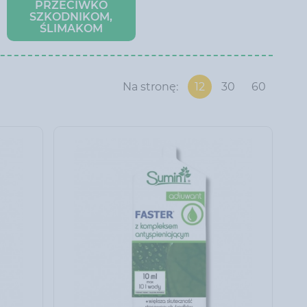
PRZECIWKO
SZKODNIKOM,
ŚLIMAKOM
Na stronę:
12
30
60