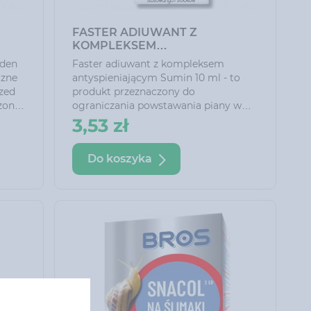
FASTER ADIUWANT Z
KOMPLEKSEM
ANTYSPIENIAJĄCYM SUMIN 10
rden
Faster adiuwant z kompleksem
ML
czne
antyspieniającym Sumin 10 ml - to
zed
produkt przeznaczony do
zony
ograniczania powstawania piany w
znym
zbiorniku opryskiwacza. Poprawia
3,53 zł
aków
właściwości roztworów roboczych
środków ochrony roślin i nawozów
Do koszyka
a
dolistnych, zwiększając skuteczność
ronę.
substancji biologicznie czynnych oraz
wspomagając przyswajanie
składników pokarmowych.