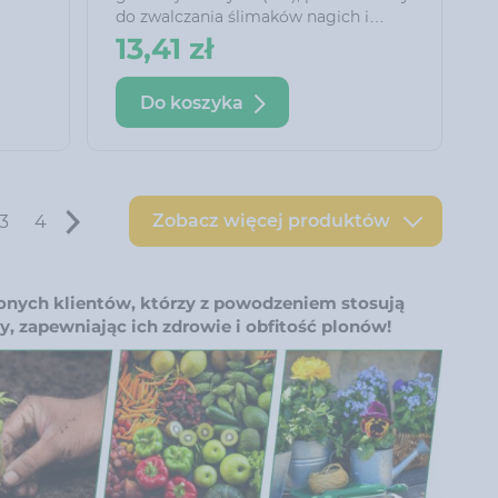
do zwalczania ślimaków nagich i
oskorupionych. Dzięki specjalnie
13,41 zł
abi
dobranej przynęcie skutecznie wabi
ślimaki i jest przez nie chętnie
Do koszyka
zjadany.
Preparat może być stosowany w
obecności zwierząt domowych,
ptaków i jeży.
Zobacz więcej produktów
3
4
lonych klientów, którzy z powodzeniem stosują
, zapewniając ich zdrowie i obfitość plonów!