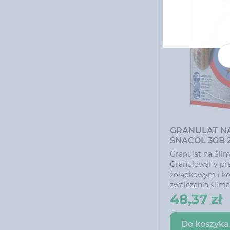
GRANULAT NA
SNACOL 3GB 2
Granulat na Ślim
Granulowany pre
żołądkowym i k
zwalczania ślim
uprawach rolnicz
48,37 zł
ozdobnych. Dzię
dodatków nęcący
Do koszyka
skutecznie je lik