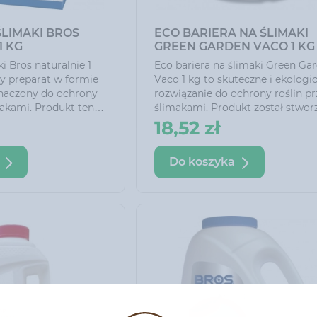
ŚLIMAKI BROS
ECO BARIERA NA ŚLIMAKI
1 KG
GREEN GARDEN VACO 1 KG
i Bros naturalnie 1
Eco bariera na ślimaki Green Ga
ny preparat w formie
Vaco 1 kg to skuteczne i ekologi
znaczony do ochrony
rozwiązanie do ochrony roślin pr
makami. Produkt ten
ślimakami. Produkt został stwor
arierę, która
z myślą o bezpiecznym i przyja
18,52 zł
imakom dostęp do
dla środowiska zwalczaniu ślim
in.
w ogrodach, na działkach i w
Do koszyka
uprawach. Opakowanie zapewni
łatwość użycia i długotrwałą och