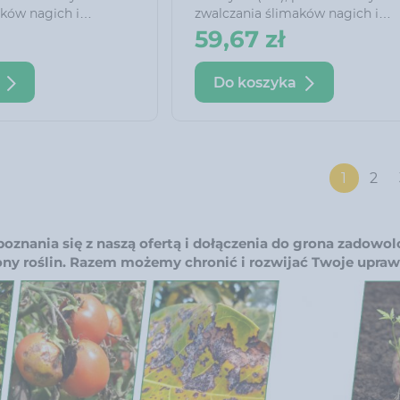
aków nagich i
zwalczania ślimaków nagich i
zięki specjalnie
oskorupionych. Dzięki specjalnie
59,67 zł
ie skutecznie wabi
dobranej przynęcie skutecznie w
zez nie chętnie
ślimaki i jest przez nie chętnie
Do koszyka
zjadany.
być stosowany w
Preparat może być stosowany w
rząt domowych,
obecności zwierząt domowych,
ptaków i jeży.
1
2
oznania się z naszą ofertą i dołączenia do grona zadowo
ony roślin. Razem możemy chronić i rozwijać Twoje uprawy