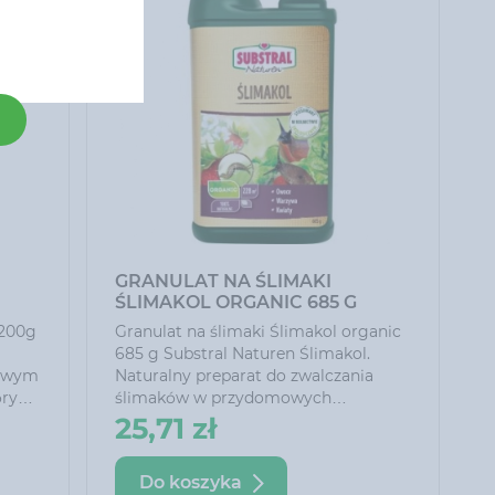
GRANULAT NA ŚLIMAKI
ŚLIMAKOL ORGANIC 685 G
 200g
Granulat na ślimaki Ślimakol organic
685 g Substral Naturen Ślimakol.
towym
Naturalny preparat do zwalczania
órych
ślimaków w przydomowych
ach
ogrodach i ogródkach działkowych.
25,71 zł
Chroni rośliny ozdobne, owoce i
 i
warzywa przed uszkodzeniami
Do koszyka
spowodowanymi przez ślimaki. Działa