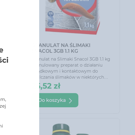
GRANULAT NA ŚLIMAKI
e
A
SNACOL 3GB 1.1 KG
ści
,1 kg
Granulat na Ślimaki Snacol 3GB 1.1 kg
Granulowany preparat o działaniu
żołądkowym i kontaktowym do
zwalczania ślimaków w niektórych
uprawach rolniczych oraz roślinach
25,52 zł
ozdobnych. Dzięki zawartości
dodatków nęcących wabi ślimaki i
am,
Do koszyka
skutecznie je likwiduje.
zej
i
mi