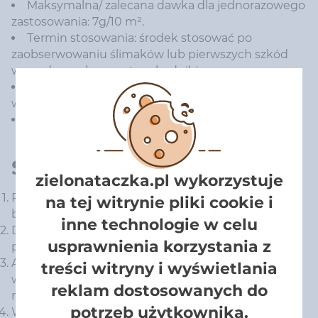
Maksymalna/ zalecana dawka dla jednorazowego
zastosowania: 7g/10 m².
Termin stosowania: środek stosować po
zaobserwowaniu ślimaków lub pierwszych szkód
wyrządzonych przez te szkodniki.
Maksymalna liczba zabiegów w sezonie
wegetacyjnym: 3
Odstęp między zabiegami: co najmniej 14 dni
Sposób użycia:
zielonataczka.pl wykorzystuje
Rozsyp granulat wokół chronionych roślin, unikając
na tej witrynie pliki cookie i
bezpośredniego kontaktu z liśćmi i łodygami.
inne technologie w celu
Dawkowanie: stosować zgodnie z zaleceniami
usprawnienia korzystania z
producenta na opakowaniu (np. 5 g/m²).
Aplikację przeprowadzać w miejscach, gdzie
treści witryny i wyświetlania
występują ślimaki – w pobliżu roślin oraz w
reklam dostosowanych do
miejscach ich żerowania.
potrzeb użytkownika.
W razie potrzeby ponowić aplikację po upływie