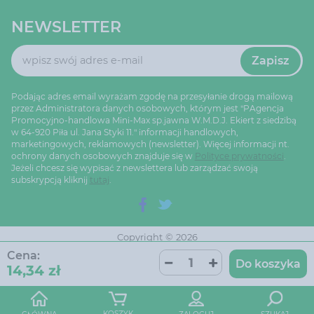
NEWSLETTER
Zapisz
Podając adres email wyrażam zgodę na przesyłanie drogą mailową
przez Administratora danych osobowych, którym jest "PAgencja
Promocyjno-handlowa Mini-Max sp.jawna W.M.D.J. Ekiert z siedzibą
w 64-920 Piła ul. Jana Styki 11." informacji handlowych,
marketingowych, reklamowych (newsletter). Więcej informacji nt.
ochrony danych osobowych znajduje się w
Polityce prywatności
.
Jeżeli chcesz się wypisać z newslettera lub zarządzać swoją
subskrypcją kliknij
tutaj
.
Copyright © 2026
Ustawienia cookie
Oprogramowanie sklepu:
Cena:
AptusShop
Do koszyka
14,34 zł
Projekt i strony:
Aptus.pl
KOSZYK