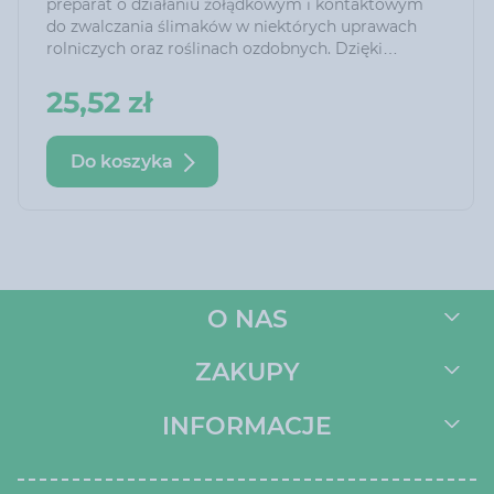
preparat o działaniu żołądkowym i kontaktowym
do zwalczania ślimaków w niektórych uprawach
rolniczych oraz roślinach ozdobnych. Dzięki
zawartości dodatków nęcących wabi ślimaki i
skutecznie je likwiduje.
25,52 zł
Do koszyka
O NAS
ZAKUPY
INFORMACJE