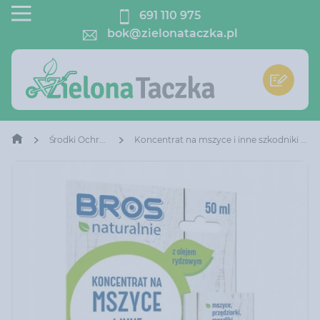
691 110 975
bok@zielonataczka.pl
Środki Ochrony Roślin
Koncentrat na mszyce i inne szkodniki Bros Naturalnie 50 ml