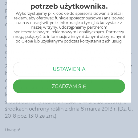
zamieszczone w etykiecie i informacje dotyczące
potrzeb użytkownika.
produktu. Zwróć uwagę na zwroty wskazujące
Wykorzystujemy pliki cookie do spersonalizowania treści i
rodzaj zagrożenia oraz przestrzegaj środków
reklam, aby oferować funkcje społecznościowe i analizować
ruch w naszej witrynie. Informacje o tym, jak korzystasz z
ostrożności zamieszczonych w etykiecie.
naszej witryny, udostępniamy partnerom
społecznościowym, reklamowym i analitycznym. Partnerzy
mogą połączyć te informacje z innymi danymi otrzymanymi
W przypadku produktów będących środkami
od Ciebie lub uzyskanymi podczas korzystania z ich usług.
ochrony roślin w rozumieniu ustawy o środkach
ochrony roślin z dnia 8 marca 2013 r. (Dz. U. 2018 poz.
1310 ze zm.) oraz rozporządzenia nr 1107/2009 (Dz. U.
2011 nr 284 poz. 1673 ze zm.), złożyć zamówienie oraz
USTAWIENIA
być umową sprzedaży mogą jedynie Klienci będący
osobami fizycznymi posiadającymi pełną zdolność
ZGADZAM SIĘ
do czynności prawnych oraz posiadającymi
kwalifikacje wymagane od osób nabywających
środki ochrony roślin określone w art. 28 ustawy o
środkach ochrony roślin z dnia 8 marca 2013 r. (Dz. U.
2018 poz. 1310 ze zm.).
Uwaga!