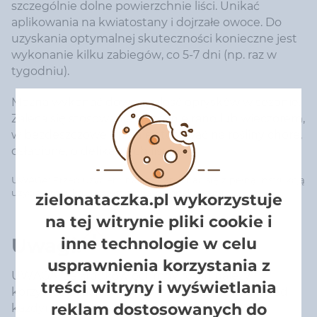
szczególnie dolne powierzchnie liści. Unikać
aplikowania na kwiatostany i dojrzałe owoce. Do
uzyskania optymalnej skuteczności konieczne jest
wykonanie kilku zabiegów, co 5-7 dni (np. raz w
tygodniu).
Można wykonać dowolną ilość oprysków w sezonie.
Zaleca się stosowanie wcześnie rano lub wieczorem,
w bezdeszczowe dni. Nie stosować na rośliny chore,
osłabione, o delikatnych liściach.
UWAGA: Przed użyciem należy zapoznać się z pełną instrukcją
użycia produktu umieszczoną na opakowaniu
zielonataczka.pl wykorzystuje
na tej witrynie pliki cookie i
Uwagi:
inne technologie w celu
usprawnienia korzystania z
UWAGA! Ze środków ochrony roślin należy
treści witryny i wyświetlania
korzystać z zachowaniem bezpieczeństwa. Przed
reklam dostosowanych do
każdym użyciem przeczytaj informację