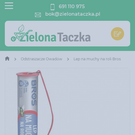
691 110 975
bok@zielonataczka.pl
Odstraszacze Owadów
Lep na muchy na roli Bros