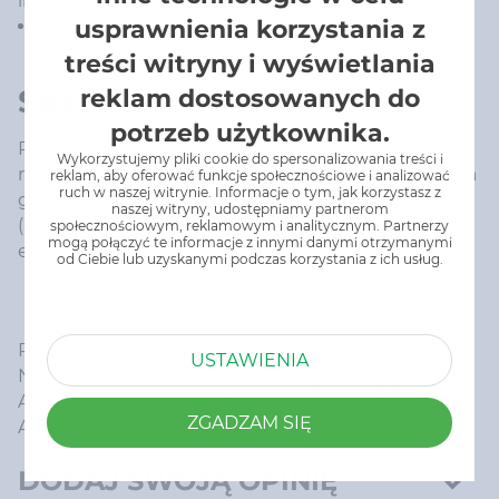
inwentarskich, magazynowych, przetwórniach
usprawnienia korzystania z
nie zawiera substancji biobójczych
treści witryny i wyświetlania
Sposób użycia:
reklam dostosowanych do
potrzeb użytkownika.
Rolkę z lepem zawiesić w miejscu gromadzenia się
Wykorzystujemy pliki cookie do spersonalizowania treści i
much, a następnie rozwijać w miarę potrzeb. Można
reklam, aby oferować funkcje społecznościowe i analizować
ruch w naszej witrynie. Informacje o tym, jak korzystasz z
go stosować zarówno w pionie, jak i w poziomie
naszej witryny, udostępniamy partnerom
(klejącą powierzchnią do dołu). Dla najlepszego
społecznościowym, reklamowym i analitycznym. Partnerzy
mogą połączyć te informacje z innymi danymi otrzymanymi
efektu, umieścić lep w pobliżu okien lub lamp.
od Ciebie lub uzyskanymi podczas korzystania z ich usług.
Producent: BROS sp. z o.o
USTAWIENIA
Nazwy własne: Bros, Microbec, Bopon, Happs, Expel
Adres pocztowy: ul. Karpia 24, 61-619 Poznań, Polska
ZGADZAM SIĘ
Adres e-mail: biuro@bros.pl
DODAJ SWOJĄ OPINIĘ