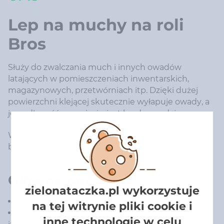
Lep na muchy na roli
Bros
Służy do zwalczania much i innych owadów
latających w pomieszczeniach inwentarskich,
magazynowych, przetwórniach itp. Dzięki dużej
powierzchni klejącej skutecznie wyłapuje owady, a
jego długość sprawia, że jest bardzo wydajny.
Wymiary 0,25 x 10 m. Nie zawiera substancji
biobójczych.
Główne cechy:
zielonataczka.pl wykorzystuje
szeroki lep o dużej powierzchni klejącej
na tej witrynie pliki cookie i
do stosowania w pomieszczeniach
inne technologie w celu