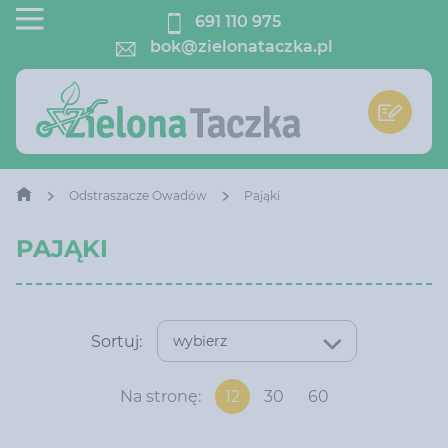
691 110 975
bok@zielonataczka.pl
Odstraszacze Owadów
Pająki
PAJĄKI
Sortuj:
wybierz
Na stronę:
12
30
60