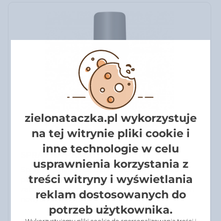
zielonataczka.pl wykorzystuje
na tej witrynie pliki cookie i
inne technologie w celu
SPRAY NA PAJĄKI BROS 250 ML
usprawnienia korzystania z
Spray na pająki Bros 250 ml skutecznie zwalcza
treści witryny i wyświetlania
pająki przy oprysku bezpośrednim i chroni
zabezpieczone powierzchnie przed powstawaniem
reklam dostosowanych do
nowych pajęczyn.
potrzeb użytkownika.