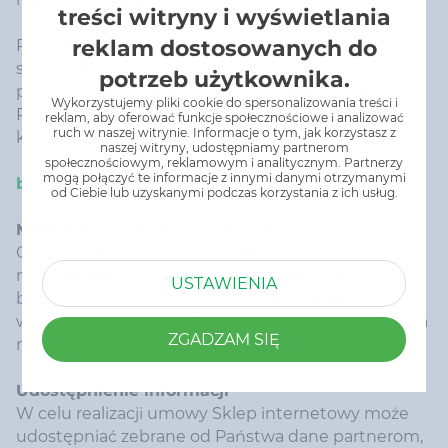
treści witryny i wyświetlania
reklam dostosowanych do
Przysługuje Państwu prawo dostępu do treści
swoich danych osobowych oraz prawo ich
potrzeb użytkownika.
poprawiania. W celu realizacji tego uprawnienia
Wykorzystujemy pliki cookie do spersonalizowania treści i
Prosimy o korzystanie z opcji w ramach swojego
reklam, aby oferować funkcje społecznościowe i analizować
ruch w naszej witrynie. Informacje o tym, jak korzystasz z
konta lub z adresu e-mail wskazanego poniżej.
naszej witryny, udostępniamy partnerom
społecznościowym, reklamowym i analitycznym. Partnerzy
mogą połączyć te informacje z innymi danymi otrzymanymi
bok@zielonataczka.pl
od Ciebie lub uzyskanymi podczas korzystania z ich usług.
Marketing Sklepu internetowego
O ile Państwo wyraziliście na to zgodę (zapis do
newslettera), podany przez Państwa adres e-mail
USTAWIENIA
będzie wykorzystywany w celach marketingowych
własnych produktów Sklepu internetowego. Zgoda
ZGADZAM SIĘ
może być cofnięta w każdym czasie.
Udostępnienie informacji
W celu realizacji umowy Sklep internetowy może
udostępniać zebrane od Państwa dane partnerom,