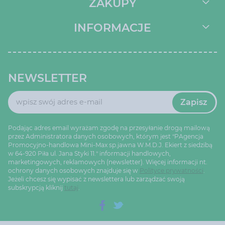
ZAKUPY
INFORMACJE
NEWSLETTER
Zapisz
Podając adres email wyrażam zgodę na przesyłanie drogą mailową
przez Administratora danych osobowych, którym jest "PAgencja
Promocyjno-handlowa Mini-Max sp.jawna W.M.D.J. Ekiert z siedzibą
w 64-920 Piła ul. Jana Styki 11." informacji handlowych,
marketingowych, reklamowych (newsletter). Więcej informacji nt.
ochrony danych osobowych znajduje się w
Polityce prywatności
.
Jeżeli chcesz się wypisać z newslettera lub zarządzać swoją
subskrypcją kliknij
tutaj
.