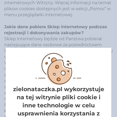
internetowych Witryny. Więcej informacji na temat
plików cookies dostępnych jest w sekcji „Pomoc” w
menu przeglądarki internetowej.
Jakie dane pobiera Sklep internetowy podczas
rejestracji i dokonywania zakupów?
Sklep internetowy będzie od Państwa pobierał
następujące dane osobowe za pośrednictwem
Witryny oraz innych form komunikacji, w przypadku
dokonywania zakupów i procesu rejestracji na
Witrynie:
nazwisko i imię,
adres zameldowania na pobyt stały,
adres do korespondencji, jeżeli jest inny niż adres
zameldowania,
zielonataczka.pl wykorzystuje
adres poczty elektronicznej,
na tej witrynie pliki cookie i
numer telefonu.
inne technologie w celu
Podanie powyższych danych jest dobrowolne, lecz
konieczne dla dokonania rejestracji i zakupu w
usprawnienia korzystania z
ramach Witryny.