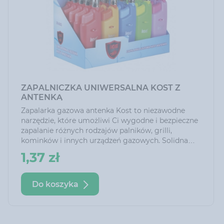
ZAPALNICZKA UNIWERSALNA KOST Z
ANTENKĄ
Zapalarka gazowa antenka Kost to niezawodne
narzędzie, które umożliwi Ci wygodne i bezpieczne
zapalanie różnych rodzajów palników, grilli,
kominków i innych urządzeń gazowych. Solidna
konstrukcja zapewnia trwałość i wytrzymałość, a
1,37 zł
jej kształt i wymiary wpływają na komfort i
precyzję użytkowania.
Do koszyka