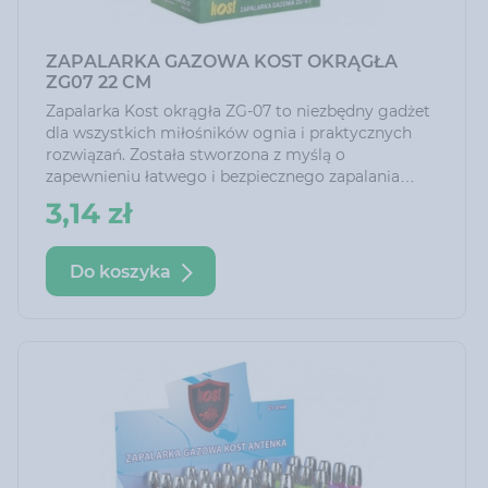
ZAPALARKA GAZOWA KOST OKRĄGŁA
ZG07 22 CM
Zapalarka Kost okrągła ZG-07 to niezbędny gadżet
dla wszystkich miłośników ognia i praktycznych
rozwiązań. Została stworzona z myślą o
zapewnieniu łatwego i bezpiecznego zapalania
różnych rodzajów gazu. Doskonale sprawdzi się
3,14 zł
jako niezbędne narzędzie na wszelkiego rodzaju
wyjazdach, biwakach grillach czy kempingach.
Do koszyka