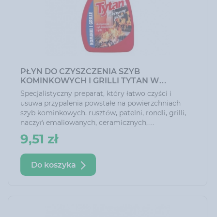
PŁYN DO CZYSZCZENIA SZYB
KOMINKOWYCH I GRILLI TYTAN W
SPRAYU 500 ML
Specjalistyczny preparat, który łatwo czyści i
usuwa przypalenia powstałe na powierzchniach
szyb kominkowych, rusztów, patelni, rondli, grilli,
naczyń emaliowanych, ceramicznych,
żaroodpornych i ze stali szlachetnej oraz w
9,51 zł
piekarnikach i w kuchniach mikrofalowych.
Do koszyka