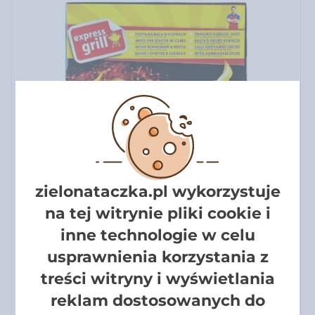
PODPAŁKA W KOSTCE FLAMBIT DO
zielonataczka.pl wykorzystuje
GRILLA, PIECÓW I KOMINKÓW (32 SZTUKI)
na tej witrynie pliki cookie i
Podpałka w kostce Flambit została stworzona z
inne technologie w celu
myślą o najwyższej jakości oraz wydajności. Dzięki
temu możesz mieć pewność, że Twój grill,
usprawnienia korzystania z
kominek, piec lub ognisko zostanie szybko i
treści witryny i wyświetlania
skutecznie rozpalone.
3,87 zł
reklam dostosowanych do