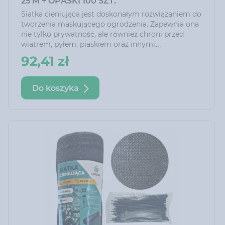
25 M + OPASKI 100 SZT.
Siatka cieniująca jest doskonałym rozwiązaniem do
tworzenia maskującego ogrodzenia. Zapewnia ona
nie tylko prywatność, ale również chroni przed
wiatrem, pyłem, piaskiem oraz innymi
zanieczyszczeniami. Dzięki niej można cieszyć się
92,41 zł
siedzeniem na tarasie czy w ogrodzie nawet przy
silnym wietrze.
Do koszyka