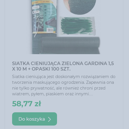
SIATKA CIENIUJĄCA ZIELONA GARDINA 1,5
X 10 M + OPASKI 100 SZT.
Siatka cieniująca jest doskonałym rozwiązaniem do
tworzenia maskującego ogrodzenia. Zapewnia ona
nie tylko prywatność, ale również chroni przed
wiatrem, pyłem, piaskiem oraz innymi
zanieczyszczeniami. Dzięki niej można cieszyć się
58,77 zł
siedzeniem na tarasie czy w ogrodzie nawet przy
silnym wietrze.
Do koszyka