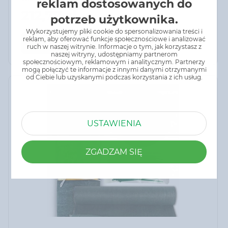
reklam dostosowanych do
zanieczyszczeniami. Dzięki niej można cieszyć się
212,77 zł
potrzeb użytkownika.
siedzeniem na tarasie czy w ogrodzie nawet przy
silnym wietrze.
Wykorzystujemy pliki cookie do spersonalizowania treści i
reklam, aby oferować funkcje społecznościowe i analizować
Do koszyka
ruch w naszej witrynie. Informacje o tym, jak korzystasz z
naszej witryny, udostępniamy partnerom
społecznościowym, reklamowym i analitycznym. Partnerzy
mogą połączyć te informacje z innymi danymi otrzymanymi
od Ciebie lub uzyskanymi podczas korzystania z ich usług.
USTAWIENIA
ZGADZAM SIĘ