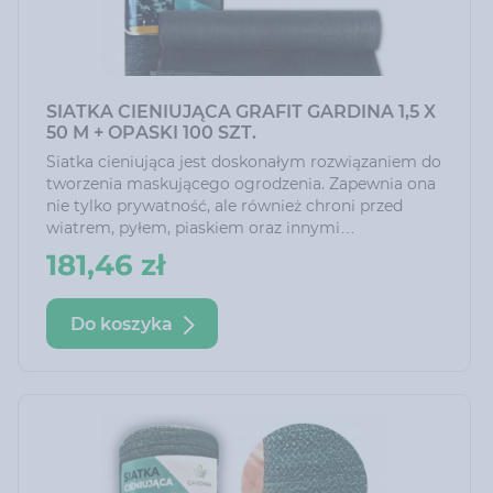
SIATKA CIENIUJĄCA GRAFIT GARDINA 1,5 X
50 M + OPASKI 100 SZT.
Siatka cieniująca jest doskonałym rozwiązaniem do
tworzenia maskującego ogrodzenia. Zapewnia ona
nie tylko prywatność, ale również chroni przed
wiatrem, pyłem, piaskiem oraz innymi
zanieczyszczeniami. Dzięki niej można cieszyć się
181,46 zł
siedzeniem na tarasie czy w ogrodzie nawet przy
silnym wietrze.
Do koszyka