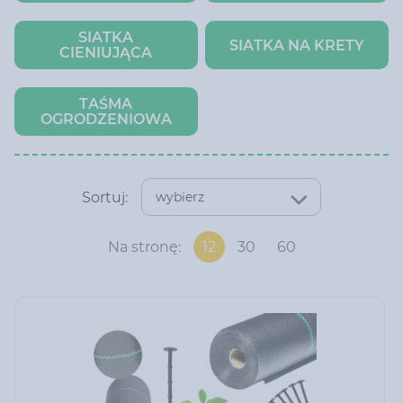
SIATKA
SIATKA NA KRETY
CIENIUJĄCA
TAŚMA
OGRODZENIOWA
Sortuj:
wybierz
Na stronę:
12
30
60