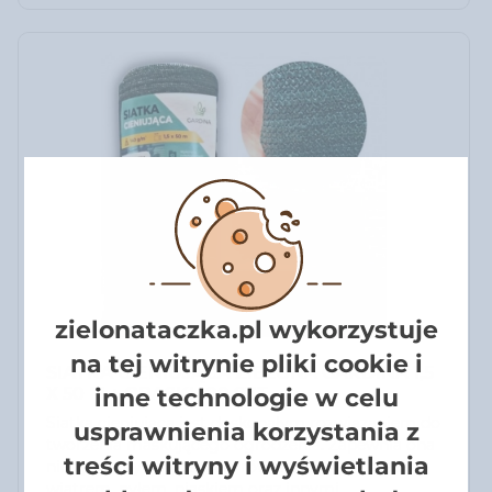
zielonataczka.pl wykorzystuje
na tej witrynie pliki cookie i
SIATKA CIENIUJĄCA ZIELONA GARDINA 1,5
inne technologie w celu
X 50 M + OPASKI 100 SZT.
Siatka cieniująca jest doskonałym rozwiązaniem do
usprawnienia korzystania z
tworzenia maskującego ogrodzenia. Zapewnia ona
treści witryny i wyświetlania
nie tylko prywatność, ale również chroni przed
wiatrem, pyłem, piaskiem oraz innymi