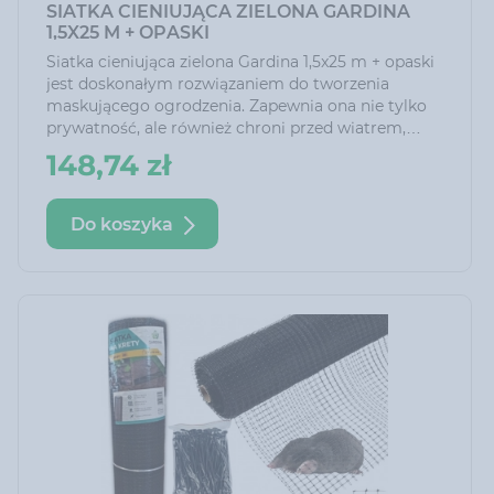
SIATKA CIENIUJĄCA ZIELONA GARDINA
1,5X25 M + OPASKI
Siatka cieniująca zielona Gardina 1,5x25 m + opaski
jest doskonałym rozwiązaniem do tworzenia
maskującego ogrodzenia. Zapewnia ona nie tylko
prywatność, ale również chroni przed wiatrem,
pyłem, piaskiem oraz innymi zanieczyszczeniami.
148,74 zł
Dzięki niej można cieszyć się siedzeniem na tarasie
czy w ogrodzie nawet przy silnym wietrze.
Do koszyka