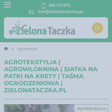
691 110 975
bok@zielonataczka.pl
Agrotekstylia
AGROTEKSTYLIA |
AGROWŁOKNINA | SIATKA NA
PATKI NA KRETY | TAŚMA
OGRODZENIOWA |
ZIELONATACZKA.PL