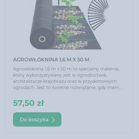
AGROWŁÓKNINA 1,6 M X 50 M
Agrowłóknina 1,6 m x 50 m to specjalny materiał,
który wykorzystywany jest w ogrodnictwie,
architekturze krajobrazu oraz w przydomowych
ogrodach. Jest to świetne rozwiązanie, gdy mamy
ogromny problem z chwastami. Często zaburzają
one prawidłowy wzrost roślin poprzez odbieranie
57,50 zł
im cennych składników odżywczych. Nie musisz
już dłużej wydawać ogromnej ilości pieniędzy na
środki likwidujące chwasty lub poświęcać dużo
Do koszyka
czasu na własnoręczne usuwanie, aby tylko
krótkotrwale się ich pozbyć.