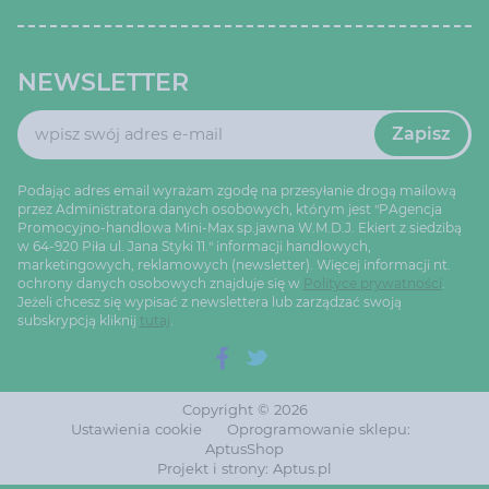
NEWSLETTER
Zapisz
Podając adres email wyrażam zgodę na przesyłanie drogą mailową
przez Administratora danych osobowych, którym jest "PAgencja
Promocyjno-handlowa Mini-Max sp.jawna W.M.D.J. Ekiert z siedzibą
w 64-920 Piła ul. Jana Styki 11." informacji handlowych,
marketingowych, reklamowych (newsletter). Więcej informacji nt.
ochrony danych osobowych znajduje się w
Polityce prywatności
.
Jeżeli chcesz się wypisać z newslettera lub zarządzać swoją
subskrypcją kliknij
tutaj
.
Copyright © 2026
Ustawienia cookie
Oprogramowanie sklepu:
AptusShop
Projekt i strony:
Aptus.pl