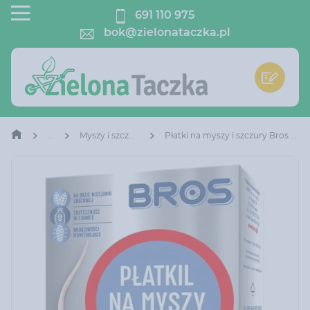
691 110 975
bok@zielonataczka.pl
Myszy i szczury
Płatki na myszy i szczury Bros 1 kg