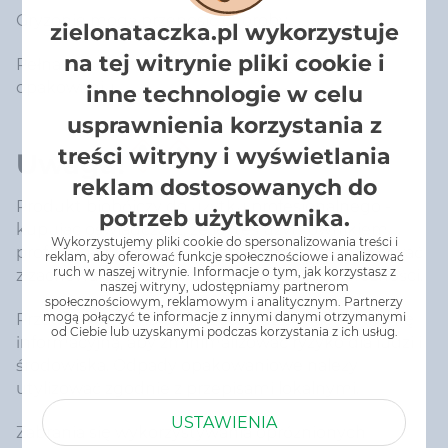
Gryzonie mogą przenosić choroby.
zielonataczka.pl wykorzystuje
na tej witrynie pliki cookie i
Pełna treść sposobu użycia znajduje się na
opakowaniu.
inne technologie w celu
usprawnienia korzystania z
treści witryny i wyświetlania
Uwaga!
reklam dostosowanych do
Produkt biobójczy do użytku profesjonalnego -
potrzeb użytkownika.
kupując oświadczasz, że jesteś użytkownikiem
Wykorzystujemy pliki cookie do spersonalizowania treści i
profesjonalnym. Produkty biobójcze należy używać
reklam, aby oferować funkcje społecznościowe i analizować
ruch w naszej witrynie. Informacje o tym, jak korzystasz z
z zachowaniem szczególnych środków ostrożności.
naszej witryny, udostępniamy partnerom
społecznościowym, reklamowym i analitycznym. Partnerzy
mogą połączyć te informacje z innymi danymi otrzymanymi
Przed użyciem należy przeczytać etykietę i ulotkę
od Ciebie lub uzyskanymi podczas korzystania z ich usług.
informacyjną, aby zminimalizować ryzyko dla ludzi i
środowiska. Odpady opakowaniowe należy
utylizować zgodnie z przepisami lokalnymi.
USTAWIENIA
Zabrania się wykorzystywania opróżnionych