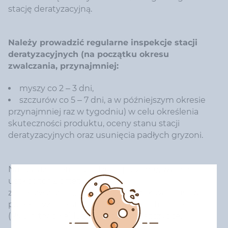
stację deratyzacyjną.
Należy prowadzić regularne inspekcje stacji
deratyzacyjnych (na początku okresu
zwalczania, przynajmniej:
myszy co 2 – 3 dni,
szczurów co 5 – 7 dni, a w późniejszym okresie
przynajmniej raz w tygodniu) w celu określenia
skuteczności produktu, oceny stanu stacji
deratyzacyjnych oraz usunięcia padłych gryzoni.
Należy uzupełniać zjedzoną przynętę, wymieniać tę
uszkodzoną przez wodę i
zanieczyszczoną, regularnie wyszukiwać i usuwać
padłe gryzonie stosując rękawice ochronne
(PVC/nitrylowe) lub narzędzia np. szczypce.