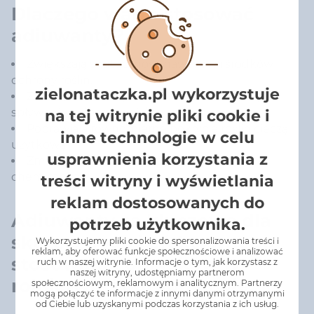
Dlaczego warto stosować
adiuwanty?
Zwiększają skuteczność nawozów i środków
ochrony roślin.
zielonataczka.pl wykorzystuje
Zmniejszają straty substancji aktywnych (np.
spływanie, odparowanie).
na tej witrynie pliki cookie i
Poprawiają równomierne pokrycie roślin cieczą
inne technologie w celu
użytkową.
usprawnienia korzystania z
Zmniejszają zużycie wody i środków
chemicznych.
treści witryny i wyświetlania
reklam dostosowanych do
Adiuwanty są kluczowe dla
potrzeb użytkownika.
skutecznego i efektywnego
Wykorzystujemy pliki cookie do spersonalizowania treści i
reklam, aby oferować funkcje społecznościowe i analizować
stosowania oprysków w
ruch w naszej witrynie. Informacje o tym, jak korzystasz z
naszej witryny, udostępniamy partnerom
rolnictwie i ogrodnictwie!
społecznościowym, reklamowym i analitycznym. Partnerzy
mogą połączyć te informacje z innymi danymi otrzymanymi
od Ciebie lub uzyskanymi podczas korzystania z ich usług.