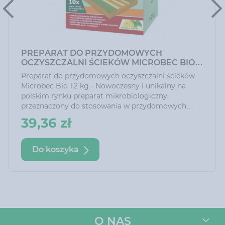
PREPARAT DO PRZYDOMOWYCH
OCZYSZCZALNI ŚCIEKÓW MICROBEC BIO
1.2 KG
Preparat do przydomowych oczyszczalni ścieków
Microbec Bio 1.2 kg - Nowoczesny i unikalny na
polskim rynku preparat mikrobiologiczny,
przeznaczony do stosowania w przydomowych
oczyszczalniach ścieków. Skutecznie wspomaga ich
39,36 zł
efektywne działanie: przyspiesza rozkład
nieczystości, redukuje nieprzyjemny zapach oraz
zmniejsza ilość gęstego szlamu, dzięki czemu
Do koszyka
możliwe jest rzadsze wybieranie nadmiernego
osadu z komory oczyszczalni.
O NAS