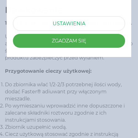
Dawkowanie:
10 ml Faster® adiuwant na 10 l cieczy użytkowej.
USTAWIENIA
Uwaga! W przypadku potrzeby mniejszej ilości
ZGADZAM SIĘ
adiuwantu należy wykorzystać miarkę dołączoną do
środka ochrony roślin. Niewykorzystaną część
produktu zabezpieczyć przed wylaniem.
Przygotowanie cieczy użytkowej:
Do zbiornika wlać 1/2-2/3 potrzebnej ilości wody,
dodać Faster® adiuwant przy włączonym
mieszadle.
Po wymieszaniu wprowadzić inne dopuszczone i
zalecane składniki roztworu zgodnie z ich
instrukcjami stosowania.
Zbiornik uzupełnić wodą.
Ciecz użytkową stosować zgodnie z instrukcją