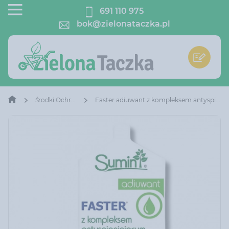
691 110 975
bok@zielonataczka.pl
Środki Ochrony Roślin
Faster adiuwant z kompleksem antyspieniającym Sumin 10 ml