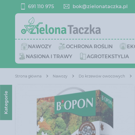
691 110 975
bok@zielonataczka.pl
NAWOZY
OCHRONA ROŚLIN
EK
NASIONA I TRAWY
AGROTEKSTYLIA
Strona główna
Nawozy
Do krzewów owocowych
Kategorie