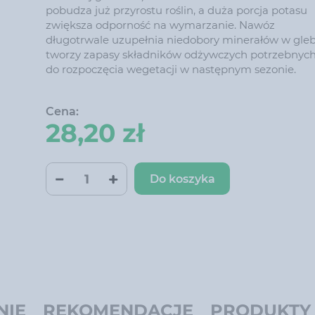
pobudza już przyrostu roślin, a duża porcja potasu
zwiększa odporność na wymarzanie. Nawóz
długotrwale uzupełnia niedobory minerałów w glebi
tworzy zapasy składników odżywczych potrzebnyc
do rozpoczęcia wegetacji w następnym sezonie.
Cena:
28,20 zł
Do koszyka
NIĘ
REKOMENDACJE
PRODUKTY