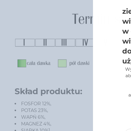
zi
wi
w 
wi
do
uż
Wy
ab
Skład produktu:
a
FOSFOR 12%,
POTAS 23%,
WAPŃ 6%,
MAGNEZ 4%,
SIARKA 10%]