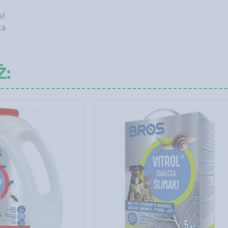
el
ka
Ż: