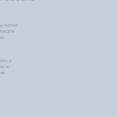
ny wzrost
znaczne
no-
j
lin, a
ów w
ie.