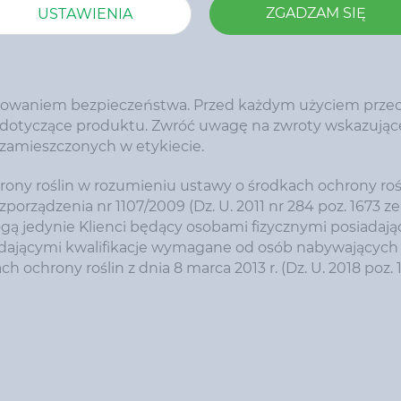
ZGADZAM SIĘ
USTAWIENIA
achowaniem bezpieczeństwa. Przed każdym użyciem przec
e dotyczące produktu. Zwróć uwagę na zwroty wskazując
 zamieszczonych w etykiecie.
y roślin w rozumieniu ustawy o środkach ochrony rośl
ozporządzenia nr 1107/2009 (Dz. U. 2011 nr 284 poz. 1673 ze
ą jedynie Klienci będący osobami fizycznymi posiadaj
adającymi kwalifikacje wymagane od osób nabywających 
h ochrony roślin z dnia 8 marca 2013 r. (Dz. U. 2018 poz. 