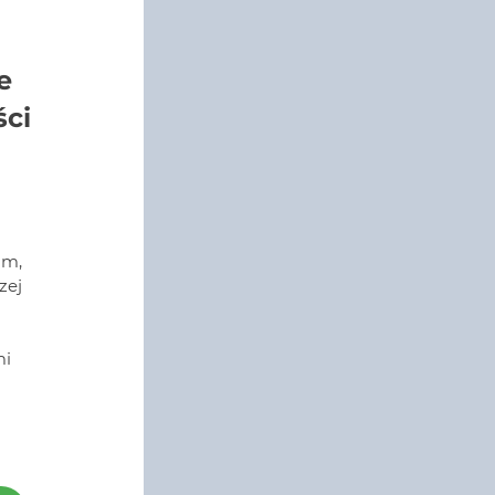
e
ści
am,
zej
i
mi