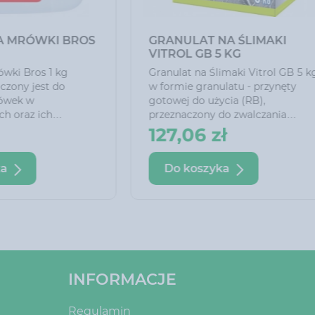
YZA UNIWERSALNA
MĄCZKA BAZALTOWA
N 100 ML
BOPON NATURAL 1,2 
a uniwersalna Biopon 100
Mączka bazaltowa Bopon n
atruje korzenie w grzybnię
1,2 kg Jest naturalnym pr
ową, której często brakuje
wspomagającym wzrost ro
om hodowanym i sadzonym
poprzez polepszenie właśc
dzi. Zwiększa ona
fizyko-chemicznych gleby
8 zł
8,02 zł
chnię chłonną korzeni i
bazaltowa zwiększa retenc
a kondycję roślin.
a jednocześnie zapobiega 
koszyka
Do koszyka
e efekty uzyskuje się
nadmiernego zakwaszania
c szczepionkę mikoryzową
podłoża. Ponadto zawiera s
 sadzenia lub przesadzania
pokarmowe potrzebne roś
 Wystarczy jedno
m.in. azot, fosfor i potas.
anie w życiu rośliny i nie
ka przedawkowania.
INFORMACJE
Regulamin