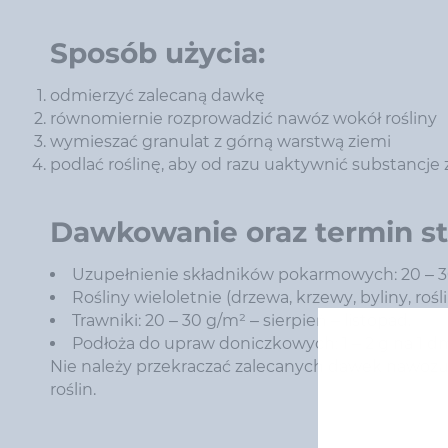
Sposób użycia:
odmierzyć zalecaną dawkę
równomiernie rozprowadzić nawóz wokół rośliny
wymieszać granulat z górną warstwą ziemi
podlać roślinę, aby od razu uaktywnić substancje
Dawkowanie oraz termin s
Uzupełnienie składników pokarmowych: 20 – 3
Rośliny wieloletnie (drzewa, krzewy, byliny, rośl
Trawniki: 20 – 30 g/m² – sierpień – listopad.
Podłoża do upraw doniczkowych: 1 – 2 g na 1 dm³
Nie należy przekraczać zalecanych dawek nawoz
roślin.