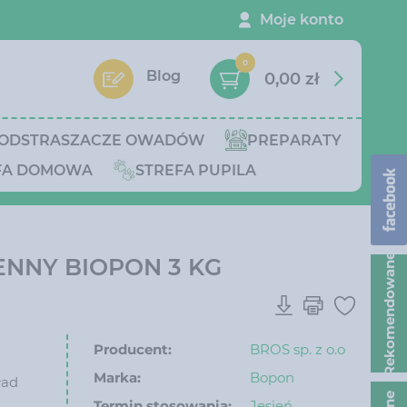
Moje konto
0
Blog
0,00 zł
ODSTRASZACZE OWADÓW
PREPARATY
FA DOMOWA
STREFA PUPILA
Rekomendowane
NNY BIOPON 3 KG
Producent:
BROS sp. z o.o
Marka:
Bopon
ład
Termin stosowania:
Jesień