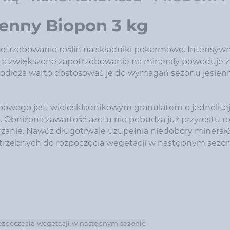
enny Biopon 3 kg
potrzebowanie roślin na składniki pokarmowe. Intensyw
n, a zwiększone zapotrzebowanie na minerały powoduje 
podłoża warto dostosować je do wymagań sezonu jesien
owego jest wieloskładnikowym granulatem o jednolite
 Obniżona zawartość azotu nie pobudza już przyrostu roś
zanie. Nawóz długotrwale uzupełnia niedobory minerał
otrzebnych do rozpoczęcia wegetacji w następnym sezon
ozpoczęcia wegetacji w następnym sezonie