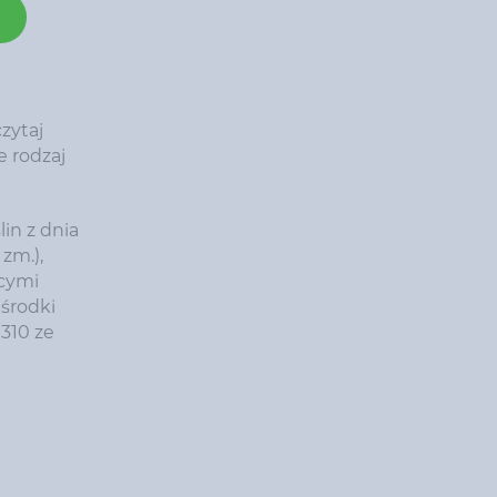
zytaj
e rodzaj
in z dnia
 zm.),
ącymi
środki
1310 ze