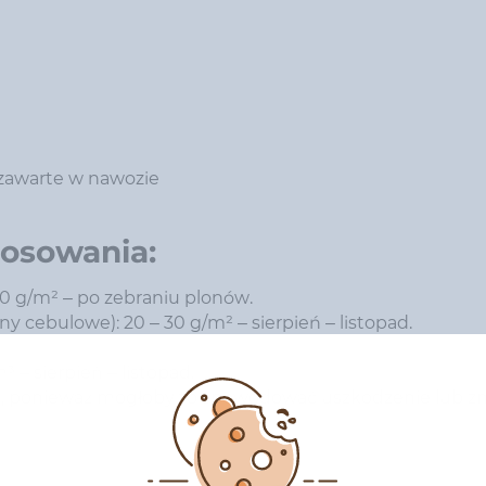
 zawarte w nawozie
tosowania:
0 g/m² – po zebraniu plonów.
iny cebulowe): 20 – 30 g/m² – sierpień – listopad.
 – sierpień – listopad.
u, ponieważ mogłoby to spowodować uszkodzenie lub zn