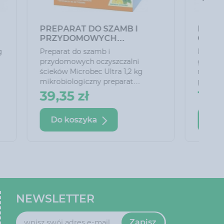
NAWÓZ GRANULOWANY DO
KG
HORTENSJI BIOPON 1 KG
atural
Nawóz granulowany do hortensji
oduktem
Biopon 1 kg wieloskładnikowy
ślin
nawóz mineralny przeznaczony do
iwości
nawożenia hortensji. Zawartość
. Mączka
potasu stymuluje powstawanie
13,35 zł
ję wody,
pąków oraz wydłuża okres
zjawisku
kwitnienia. Obecność fosforu
Do koszyka
zwiększa odporność roślin na
kładniki
wymarzanie. Odpowiednio
linom,
dobrana ilość mikro i
makroelementów gwarantuje
prawidłowy wzrost i zdrowy
wygląd rośliny.
NEWSLETTER
Zapisz