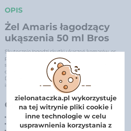
OPIS
Żel Amaris łagodzący
ukąszenia 50 ml Bros
Skutecznie łagodzi skutki ukąszeń komarów, os,
pszczół i innych owadów, przynosząc podrażnionej
skórze natychmiastową ulgę. Zmniejsza również
dyskomfort występujący po poparzeniu pokrzywą.
Działa kojąco, daje przyjemne uczucie chłodu i
intensywnie pielęgnuje podrażnioną skórę.
zielonataczka.pl wykorzystuje
Główne cechy:
na tej witrynie pliki cookie i
inne technologie w celu
łagodzi skutki ukąszeń owadów
zmniejsza dyskomfort po poparzeniu pokrzywą
usprawnienia korzystania z
działa kojąco i chłodząco