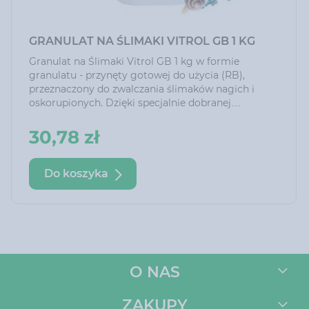
GRANULAT NA ŚLIMAKI VITROL GB 1 KG
Granulat na Ślimaki Vitrol GB 1 kg w formie
granulatu - przynęty gotowej do użycia (RB),
przeznaczony do zwalczania ślimaków nagich i
oskorupionych. Dzięki specjalnie dobranej
przynęcie skutecznie wabi ślimaki i jest przez nie
chętnie zjadany.
30,78 zł
Preparat może być stosowany w obecności
zwierząt domowych, ptaków i jeży.
Do koszyka
O NAS
ZAKUPY