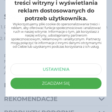
treści witryny i wyświetlania
reklam dostosowanych do
Sposób użycia:
potrzeb użytkownika.
Wykorzystujemy pliki cookie do spersonalizowania treści i
Rozsmarować żel na powierzchni skóry w miejscach
reklam, aby oferować funkcje społecznościowe i analizować
ruch w naszej witrynie. Informacje o tym, jak korzystasz z
wystąpienia ukąszeń owadów.
naszej witryny, udostępniamy partnerom
Powtórzyć kilka razy dziennie.
społecznościowym, reklamowym i analitycznym. Partnerzy
mogą połączyć te informacje z innymi danymi otrzymanymi
od Ciebie lub uzyskanymi podczas korzystania z ich usług.
Producent: BROS sp. z o.o
Nazwy własne: Bros, Microbec, Bopon, Happs, Expel
Adres pocztowy: ul. Karpia 24, 61-619 Poznań, Polska
USTAWIENIA
Adres e-mail: biuro@bros.pl
ZGADZAM SIĘ
DODAJ SWOJĄ OPINIĘ
REKOMENDACJE