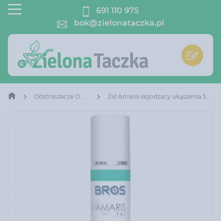
691 110 975
bok@zielonataczka.pl
Odstraszacze Owadów
Żel Amaris łagodzący ukąszenia 50 ml Bros