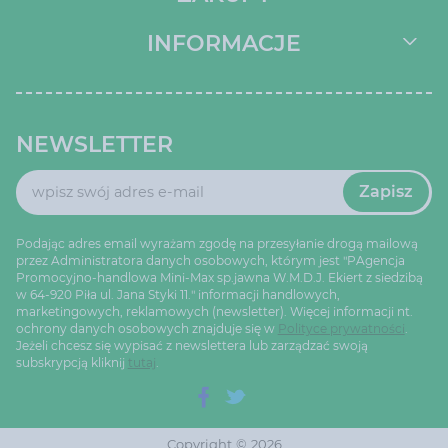
INFORMACJE
NEWSLETTER
Zapisz
Podając adres email wyrażam zgodę na przesyłanie drogą mailową
przez Administratora danych osobowych, którym jest "PAgencja
Promocyjno-handlowa Mini-Max sp.jawna W.M.D.J. Ekiert z siedzibą
w 64-920 Piła ul. Jana Styki 11." informacji handlowych,
marketingowych, reklamowych (newsletter). Więcej informacji nt.
ochrony danych osobowych znajduje się w
Polityce prywatności
.
Jeżeli chcesz się wypisać z newslettera lub zarządzać swoją
subskrypcją kliknij
tutaj
.
Copyright © 2026