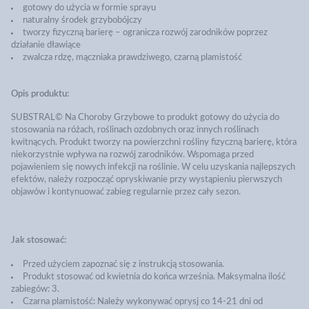
gotowy do użycia w formie sprayu
naturalny środek grzybobójczy
tworzy fizyczną barierę – ogranicza rozwój zarodników poprzez
działanie dławiące
zwalcza rdzę, mączniaka prawdziwego, czarną plamistość
Opis produktu:
SUBSTRAL© Na Choroby Grzybowe to produkt gotowy do użycia do
stosowania na różach, roślinach ozdobnych oraz innych roślinach
kwitnących. Produkt tworzy na powierzchni rośliny fizyczną barierę, która
niekorzystnie wpływa na rozwój zarodników. Wspomaga przed
pojawieniem się nowych infekcji na roślinie. W celu uzyskania najlepszych
efektów, należy rozpocząć opryskiwanie przy wystąpieniu pierwszych
objawów i kontynuować zabieg regularnie przez cały sezon.
Jak stosować:
Przed użyciem zapoznać się z instrukcją stosowania.
Produkt stosować od kwietnia do końca września. Maksymalna ilość
zabiegów: 3.
Czarna plamistość: Należy wykonywać oprysj co 14-21 dni od