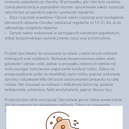
momentu pojawienia się choroby. W przypadku, gdy róże były zarażone
czarną plamistością w poprzednim sezonie, opryskiwanie należy rozpocząć
natychmiast po pęknięciu pąków i powtarzać regularnie.
Rdza i mączniak prawdziwy: Oprysk należy rozpocząć przy wystąpieniu
pierwszych objawów choroby i powtarzać regularnie co 14-21 dni, aż do
całkowitego ustąpienia objawów.
Oprysk należy wykonywać w sprzyjających warunkach pogodowych,
unikać bezpośredniego nasłonecznienia, suszy oraz przymrozków.
Produkt jest idealny do stosowania na różach, a także innych roślinach
kwitnących oraz ozdobnych. Wykazuje bezpieczeństwo wobec wielu
gatunków i odmian roślin, jednak w przypadku niektórych odmian róż
może wystąpić tymczasowe pogorszenie kondycji rośliny. Zaleca się
przeprowadzenie próby na niewielkiej części rośliny poprzez wykonanie
oprysku i odczekanie kilku dni przed zastosowaniem preparatu na całej
roślinie. Nie stosować na roślinach z delikatnymi liśćmi (np. gwiazdy
betlejemskie, cyklameny, fiołki ametykańskie, paproć, bluszcz itp.).
Przed użyciem silnie wstrząsnąć. Opryskiwać górne i dolne powierzchnie
liści do momentu ich dokładnego zwilżenia. Zaleca się stosowanie
preparatu wieczorem (po zachodzie słońca).