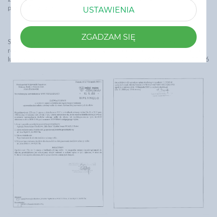
USTAWIENIA
poz. 1310 ze zm.).
ZGADZAM SIĘ
Sprzedający posiada zaświadczenie o wpisie do rejestru działalności
regulowanej w zakresie wprowadzania środków ochrony roślin do obrotu
lub konfekcjonowania tych środków nr 30/19/20964 z dnia 2020-11-06