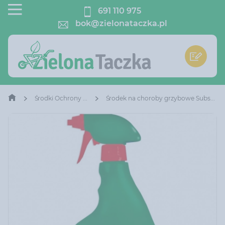
691 110 975
bok@zielonataczka.pl
Środki Ochrony Roślin
Środek na choroby grzybowe Substral 750 ml