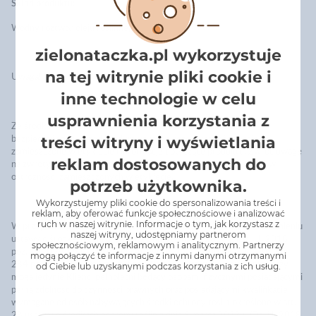
Skład produktu:
Wodny roztwór oleju roślinnego.
zielonataczka.pl wykorzystuje
na tej witrynie pliki cookie i
Uwaga!
inne technologie w celu
usprawnienia korzystania z
Ze środków ochrony roślin należy korzystać z zachowaniem
treści witryny i wyświetlania
bezpieczeństwa. Przed każdym użyciem przeczytaj informację
zamieszczone w etykiecie i informacje dotyczące produktu. Zwróć uwagę
reklam dostosowanych do
na zwroty wskazujące rodzaj zagrożenia oraz przestrzegaj środków
ostrożności zamieszczonych w etykiecie.
potrzeb użytkownika.
Wykorzystujemy pliki cookie do spersonalizowania treści i
reklam, aby oferować funkcje społecznościowe i analizować
ruch w naszej witrynie. Informacje o tym, jak korzystasz z
W przypadku produktów będących środkami ochrony roślin w rozumieniu
naszej witryny, udostępniamy partnerom
ustawy o środkach ochrony roślin z dnia 8 marca 2013 r. (Dz. U. 2018
społecznościowym, reklamowym i analitycznym. Partnerzy
poz. 1310 ze zm.) oraz rozporządzenia nr 1107/2009 (Dz. U. 2011 nr
mogą połączyć te informacje z innymi danymi otrzymanymi
284 poz. 1673 ze zm.), złożyć zamówienie oraz być umową sprzedaży
od Ciebie lub uzyskanymi podczas korzystania z ich usług.
mogą jedynie Klienci pełnoletni będący osobami fizycznymi posiadającymi
pełną zdolność do czynności prawnych oraz posiadającymi kwalifikacje
wymagane od osób nabywających środki ochrony roślin określone w art.
28 ustawy o środkach ochrony roślin z dnia 8 marca 2013 r. (Dz. U. 2018