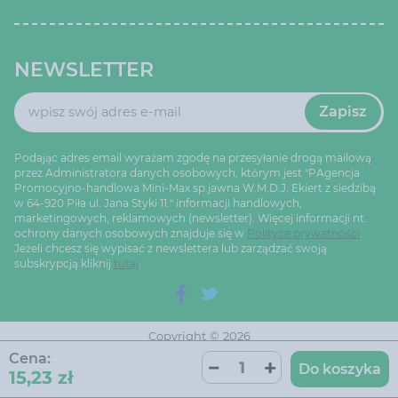
NEWSLETTER
Zapisz
Podając adres email wyrażam zgodę na przesyłanie drogą mailową
przez Administratora danych osobowych, którym jest "PAgencja
Promocyjno-handlowa Mini-Max sp.jawna W.M.D.J. Ekiert z siedzibą
w 64-920 Piła ul. Jana Styki 11." informacji handlowych,
marketingowych, reklamowych (newsletter). Więcej informacji nt.
ochrony danych osobowych znajduje się w
Polityce prywatności
.
Jeżeli chcesz się wypisać z newslettera lub zarządzać swoją
subskrypcją kliknij
tutaj
.
Copyright © 2026
Ustawienia cookie
Oprogramowanie sklepu:
Cena:
AptusShop
Do koszyka
15,23 zł
Projekt i strony:
Aptus.pl