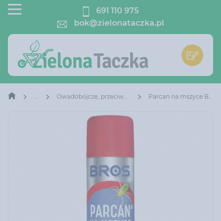
691 110 975
bok@zielonataczka.pl
Owadobójcze, przeciwko insektom
Parcan na mszyce Bros 400 ml