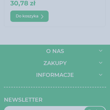
chętnie zjadany.
30,78 zł
Preparat może być stosowany w obecności
zwierząt domowych, ptaków i jeży.
Do koszyka
O NAS
ZAKUPY
INFORMACJE
NEWSLETTER