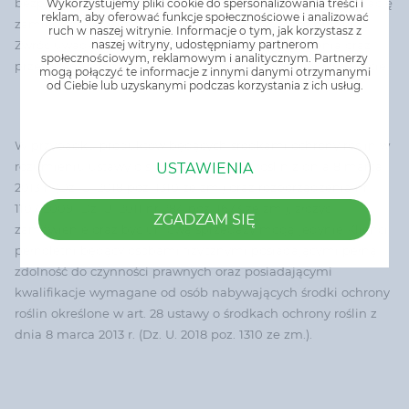
bezpieczeństwa. Przed każdym użyciem przeczytaj informację
Wykorzystujemy pliki cookie do spersonalizowania treści i
reklam, aby oferować funkcje społecznościowe i analizować
zamieszczone w etykiecie i informacje dotyczące produktu.
ruch w naszej witrynie. Informacje o tym, jak korzystasz z
naszej witryny, udostępniamy partnerom
Zwróć uwagę na zwroty wskazujące rodzaj zagrożenia oraz
społecznościowym, reklamowym i analitycznym. Partnerzy
przestrzegaj środków ostrożności zamieszczonych w etykiecie.
mogą połączyć te informacje z innymi danymi otrzymanymi
od Ciebie lub uzyskanymi podczas korzystania z ich usług.
W przypadku produktów będących środkami ochrony roślin w
rozumieniu ustawy o środkach ochrony roślin z dnia 8 marca
USTAWIENIA
2013 r. (Dz. U. 2018 poz. 1310 ze zm.) oraz rozporządzenia nr
1107/2009 (Dz. U. 2011 nr 284 poz. 1673 ze zm.), złożyć
ZGADZAM SIĘ
zamówienie oraz być umową sprzedaży mogą jedynie Klienci
pełnoletni będący osobami fizycznymi posiadającymi pełną
zdolność do czynności prawnych oraz posiadającymi
kwalifikacje wymagane od osób nabywających środki ochrony
roślin określone w art. 28 ustawy o środkach ochrony roślin z
dnia 8 marca 2013 r. (Dz. U. 2018 poz. 1310 ze zm.).