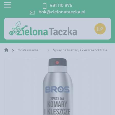
691 110 975
bok@zielonataczka.pl
Odstraszacze Owadów
Spray na komary i kleszcze 50 % Deet 180 ml Bros