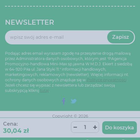
NEWSLETTER
Zapisz
Podając adres email wyrażam zgodę na przesyłanie drogą mailową
przez Administratora danych osobowych, którym jest "PAgencja
Promocyjno-handlowa Mini-Max sp.jawna W.M.D.J. Ekiert z siedzibą
w 64-920 Piła ul. Jana Styki 11." informacji handlowych,
marketingowych, reklamowych (newsletter). Więcej informacji nt.
ochrony danych osobowych znajduje się w
Polityce prywatności
.
Jeżeli chcesz się wypisać z newslettera lub zarządzać swoją
subskrypcją kliknij
tutaj
.
Copyright © 2026
Ustawienia cookie
Oprogramowanie sklepu:
Cena:
AptusShop
Do koszyka
30,04 zł
Projekt i strony:
Aptus.pl