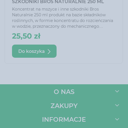
SZKODNIKI BROS NATURALNIE 250 ML
Koncentrat na mszyce i inne szkodniki Bros
Naturalnie 250 ml produkt na bazie składników
roślinnych, w formie koncentratu do rozcieńczania
w wodzie, przeznaczony do mechanicznego
eliminowania szkodliwych owadów i roztoczy.
25,50 zł
Do koszyka
O NAS
ZAKUPY
INFORMACJE