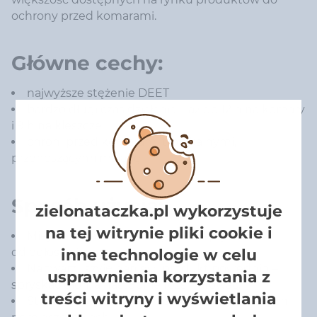
ochrony przed komarami.
Główne cechy:
najwyższe stężenie DEET
bardzo długi czas działania – aż do 12 h na komary
i 9 h na kleszcze
chroni przed komarami tropikalnymi,
przenoszącymi malarię
Sposób użycia:
zielonataczka.pl wykorzystuje
na tej witrynie pliki cookie i
Miejsca narażone na ukąszenia spryskać z
odległości 15 cm.
inne technologie w celu
Na twarz i szyję nanieść produkt pośrednio –
usprawnienia korzystania z
spryskać dłoń, a następnie rozsmarować.
treści witryny i wyświetlania
Stosować wyłącznie w dobrze wentylowanych