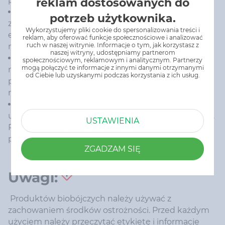
pomieszczeniach.
reklam dostosowanych do
Przy stosowaniu produktu nie opryskiwać
potrzeb użytkownika.
zegarków, pasków, obuwia i biżuterii, zwłaszcza
Wykorzystujemy pliki cookie do spersonalizowania treści i
elementów lakierowanych plastikowych,
reklam, aby oferować funkcje społecznościowe i analizować
ruch w naszej witrynie. Informacje o tym, jak korzystasz z
malowanych itd.
naszej witryny, udostępniamy partnerom
Nie stosować produktu w miejscach, w których
społecznościowym, reklamowym i analitycznym. Partnerzy
mogą połączyć te informacje z innymi danymi otrzymanymi
może mieć on kontakt z żywnością, wodą
od Ciebie lub uzyskanymi podczas korzystania z ich usług.
przeznaczoną do spożycia, paszą, przyborami
mającymi kontakt z żywnością.
Produkt nie jest przeznaczony do wspólnego
użycia/mieszania z innymi produktami biobójczymi.
USTAWIENIA
Po zastosowaniu umyć ręce. Przed zastosowaniem
produktu należy przeczytać etykietę
ZGADZAM SIĘ
Uwagi:
Produktów biobójczych należy używać z
zachowaniem środków ostrożności. Przed każdym
użyciem należy przeczytać etykietę i informacje