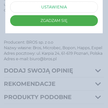
użyciem należy przeczytać etykietę i informacje
USTAWIENIA
dotyczące produktu.
ZGADZAM SIĘ
Producent: BROS sp. z o.o
Nazwy własne: Bros, Microbec, Bopon, Happs, Expel
Adres pocztowy: ul. Karpia 24, 61-619 Poznań, Polska
Adres e-mail: biuro@bros.pl
DODAJ SWOJĄ OPINIĘ
REKOMENDACJE
PRODUKTY PODOBNE