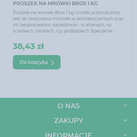
PROSZEK NA MRÓWKI BROS 1 KG
Proszek na mrówki Bros 1 kg środek przeznaczony
jest do zwalczania mrówek w pomieszczeniach oraz
ich bezpośrednim sąsiedztwie - w altanach, na
ścieżkach, tarasach, czy podjazdach. Specjalnie
dobrana przynęta pokarmowa zapewnia wysoką
skuteczność działania produktu. Można go
38,43 zł
stosować w postaci proszku lub po wcześniejszym
rozpuszczeniu w wodzie
Do koszyka
O NAS
ZAKUPY
INFORMACJE