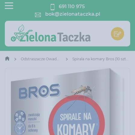
691 110 975
bok@zielonataczka.pl
Odstraszacze Owadów
Spirala na komary Bros (10 sztuk)