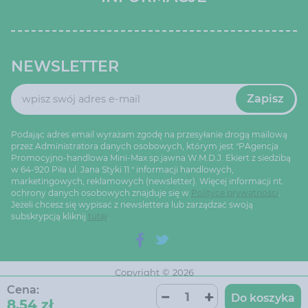
NEWSLETTER
Zapisz
Podając adres email wyrażam zgodę na przesyłanie drogą mailową
przez Administratora danych osobowych, którym jest "PAgencja
Promocyjno-handlowa Mini-Max sp.jawna W.M.D.J. Ekiert z siedzibą
w 64-920 Piła ul. Jana Styki 11." informacji handlowych,
marketingowych, reklamowych (newsletter). Więcej informacji nt.
ochrony danych osobowych znajduje się w
Polityce prywatności
.
Jeżeli chcesz się wypisać z newslettera lub zarządzać swoją
subskrypcją kliknij
tutaj
.
Copyright © 2026
Ustawienia cookie
Oprogramowanie sklepu:
Cena:
AptusShop
Do koszyka
8,54 zł