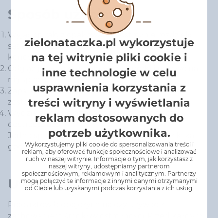
Sposób użycia:
Wyjąć spiralę z opakowania i ostrożnie rozdzielić
zielonataczka.pl wykorzystuje
sąsiednie spirale zaczynając od zewnętrznych
na tej witrynie pliki cookie i
końców.
Odgiąć języczek metalowej podpórki i nałożyć na
inne technologie w celu
nią spiralę.
usprawnienia korzystania z
Zapalić koniec spirali, zdmuchnąć płomień i
treści witryny i wyświetlania
zostawić żarzącą się końcówkę.
Wydzielające się opary działają owadobójczo i
reklam dostosowanych do
odstraszająco.
potrzeb użytkownika.
Jedna spirala chroni przed komarami przez kilka
Wykorzystujemy pliki cookie do spersonalizowania treści i
godzin.
reklam, aby oferować funkcje społecznościowe i analizować
ruch w naszej witrynie. Informacje o tym, jak korzystasz z
naszej witryny, udostępniamy partnerom
społecznościowym, reklamowym i analitycznym. Partnerzy
Uwagi:
mogą połączyć te informacje z innymi danymi otrzymanymi
od Ciebie lub uzyskanymi podczas korzystania z ich usług.
Produktów biobójczych należy używać z
zachowaniem środków ostrożności. Przed każdym