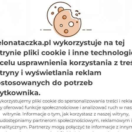
elonataczka.pl wykorzystuje na tej
trynie pliki cookie i inne technologi
GATOR + PŁYN
ELEKTROFUMIGATOR +
LA DZIECI
WKŁADY (10 SZTUK) NA
celu usprawnienia korzystania z tre
OS 40 ML
KOMARY BROS
r + płyn na komary
Elektrofumigator + wkłady (10 sz
tryny i wyświetlania reklam
ive Bros 40 ml do
na komary Bros do zwalczania
rów i zabezpieczania
komarów i zabezpieczania
stosowanych do potrzeb
zed owadami
pomieszczeń przed owadami
zewnątrz. Działa
nadlatującymi z zewnątrz. Działa
16,73 zł
ytkownika.
rtych oknach i
nawet przy otwartych oknach i
le. Zabezpiecza
włączonym świetle. Wkład
korzystujemy pliki cookie do spersonalizowania treści i rekl
Do koszyka
o 20 m² (ok. 50 m3)
zabezpiecza pomieszczenie ok. 
y oferować funkcje społecznościowe i analizować ruch w nas
zy stosowaniu 8 h na
przez ok. 10 godzin. Optymalną
witrynie. Informacje o tym, jak korzystasz z naszej witryny,
 ochronę uzyskuje
ochronę uzyskuje się po 30 min.
udostępniamy partnerom społecznościowym, reklamowym 
d włączenia.
włączenia.
nalitycznym. Partnerzy mogą połączyć te informacje z inny