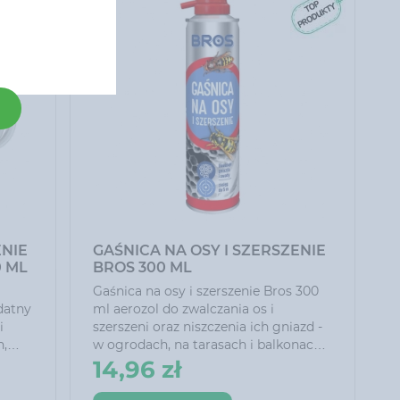
ENIE
GAŚNICA NA OSY I SZERSZENIE
 ML
BROS 300 ML
Gaśnica na osy i szerszenie Bros 300
ml aerozol do zwalczania os i
i
szerszeni oraz niszczenia ich gniazd -
h,
w ogrodach, na tarasach i balkonach.
Unikalna konstrukcja zaworu
14,96 zł
umożliwia oprysk z odległości 5 m
ach
zapewniając bezpieczeństwo i