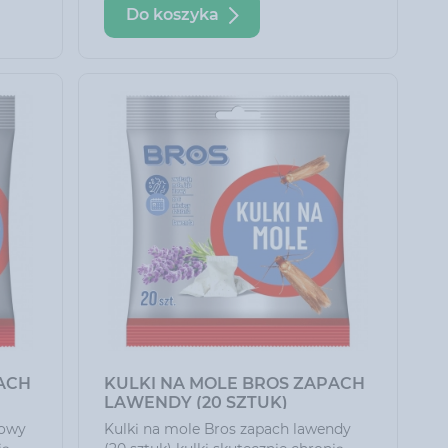
Do koszyka
a
wygodę.
zięki
 w
ną
ACH
KULKI NA MOLE BROS ZAPACH
LAWENDY (20 SZTUK)
towy
Kulki na mole Bros zapach lawendy