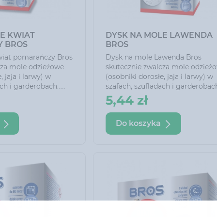
E KWIAT
DYSK NA MOLE LAWENDA
 BROS
BROS
wiat pomarańczy Bros
Dysk na mole Lawenda Bros
cza mole odzieżowe
skutecznie zwalcza mole odzież
, jaja i larwy) w
(osobniki dorosłe, jaja i larwy) w
ach i garderobach.
szafach, szufladach i garderobac
 zapach i chroni
Nadaje delikatny zapach i chroni
5,44 zł
sięcy.
ubrania do 6 miesięcy.
Do koszyka