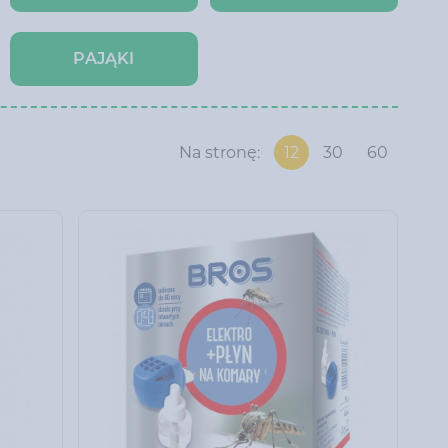
PAJĄKI
Na stronę:
12
30
60