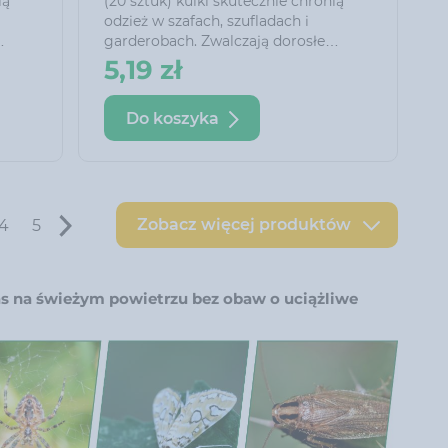
ią
(20 sztuk) kulki skutecznie chronią
odzież w szafach, szufladach i
garderobach. Zwalczają dorosłe
ich
osobniki moli odzieżowych oraz ich
5,19 zł
czona
jaja i larwy. Każda kulka umieszczona
zetce,
jest w osobnej, perforowanej saszetce,
Do koszyka
tu
dzięki czemu stosowanie produktu
jest łatwiejsze i wygodniejsze.
Zobacz więcej produktów
4
5
as na świeżym powietrzu bez obaw o uciążliwe