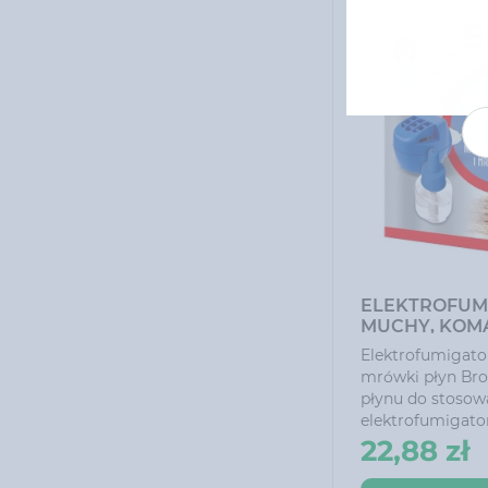
ELEKTROFUM
MUCHY, KOM
PŁYN BROS
Elektrofumigato
mrówki płyn Bro
płynu do stosow
elektrofumigato
zwalczania muc
22,88 zł
owocówek, mesz
(uskrzydlonych) 