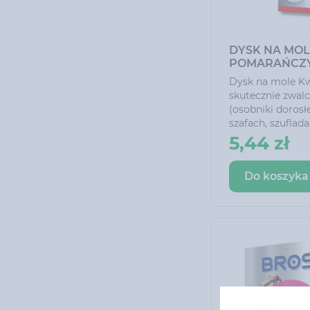
DYSK NA MOL
POMARAŃCZY
Dysk na mole K
skutecznie zwal
(osobniki dorosłe
szafach, szuflad
Nadaje delikatny
5,44 zł
ubrania do 6 mie
Do koszyka