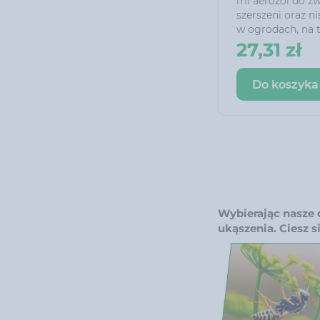
ml aerozol do zw
szerszeni oraz ni
w ogrodach, na t
Unikalna konstr
27,31 zł
umożliwia oprysk
zapewniając bez
Do koszyka
wygodę.
Wybierając nasze 
ukąszenia. Ciesz 