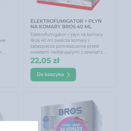
ELEKTROFUMIGATOR + PŁYN
NA KOMARY BROS 40 ML
Elektrofumigator + płyn na komary
owe
Bros 40 ml zwalcza komary i
zabezpiecza pomieszczenia przed
h.
owadami nadlatującymi z zewnątrz.
Działa nawet przy otwartych oknach i
22,05 zł
włączonym świetle. Zabezpiecza
pomieszczenie do 20 m² (ok. 50 m3)
Do koszyka
przez 60 nocy przy stosowaniu 8 h na
dobę. Optymalną ochronę uzyskuje
się po 30 min. od włączenia.