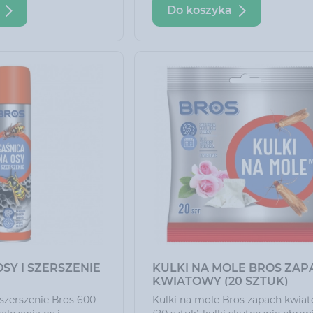
Do koszyka
rolet itp. Dotarcie do nich ułatwi
długi, trójstrumieniowy wężyk, d
któremu preparat jest rozpylany
różnych kierunkach i bardzo
dokładnie wypełnia zabezpiecza
przestrzeń.
SY I SZERSZENIE
KULKI NA MOLE BROS ZAP
KWIATOWY (20 SZTUK)
 szerszenie Bros 600
Kulki na mole Bros zapach kwia