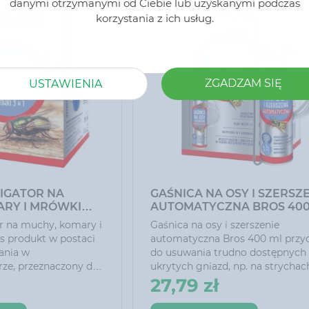
danymi otrzymanymi od Ciebie lub uzyskanymi podczas
Główne cechy:
korzystania z ich usług.
ZGADZAM SIĘ
USTAWIENIA
IGATOR NA
GAŚNICA NA OSY I SZERSZ
ARY I MRÓWKI
AUTOMATYCZNA BROS 400
r na muchy, komary i
Gaśnica na osy i szerszenie
s produkt w postaci
automatyczna Bros 400 ml przydatny
ania w
do usuwania trudno dostępnych 
rze, przeznaczony do
ukrytych gniazd, np. na strychac
h, komarów, muszek
poddaszach, pod dachówkami,
27,79 zł
ek, dorosłych
wewnątrz ścian, w kominach, także w
postaci moli oraz
podwieszanych sufitach, skrzynk