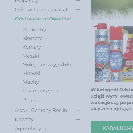
Preparaty
Odstraszacze Zwierząt
Odstraszacze Owadów
Karaluchy
Kleszcze
Komary
Meszki
Mole, pluskwy, rybiki
Mrówki
Muchy
W kategorii Odstr
Osy i szerszenie
uciążliwymi owada
Pająki
wakacje czy po p
ukąszeń i irytując
Środki Ochrony Roślin
Nawozy
KARALUCH
Agrotekstylia