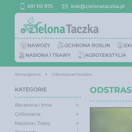
691 110 975
bok@zielonataczka.pl
NAWOZY
OCHRONA ROŚLIN
EK
NASIONA I TRAWY
AGROTEKSTYLIA
Strona główna
Odstraszacze Owadów
ODSTRAS
KATEGORIE
Akcesoria i Inne
Grillowanie
Nasiona i Trawy