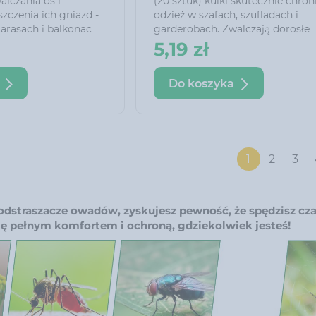
alczania os i
(20 sztuk) kulki skutecznie chron
szczenia ich gniazd -
odzież w szafach, szufladach i
arasach i balkonach.
garderobach. Zwalczają dorosłe
ukcja zaworu
osobniki moli odzieżowych oraz 
5,19 zł
 z odległości 5 m
jaja i larwy. Każda kulka umiesz
pieczeństwo i
jest w osobnej, perforowanej sas
Do koszyka
dzięki czemu stosowanie produk
jest łatwiejsze i wygodniejsze.
1
2
3
odstraszacze owadów, zyskujesz pewność, że spędzisz cz
się pełnym komfortem i ochroną, gdziekolwiek jesteś!