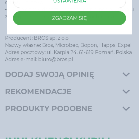
USTAWIENIA
okresu mrozów.
Silne opady deszczu bezpośrednio po wykonaniu
zabiegu mogą uszkodzić warstwę ochronną.
ZGADZAM SIĘ
Producent: BROS sp. z o.o
Nazwy własne: Bros, Microbec, Bopon, Happs, Expel
Adres pocztowy: ul. Karpia 24, 61-619 Poznań, Polska
Adres e-mail: biuro@bros.pl
DODAJ SWOJĄ OPINIĘ
REKOMENDACJE
PRODUKTY PODOBNE