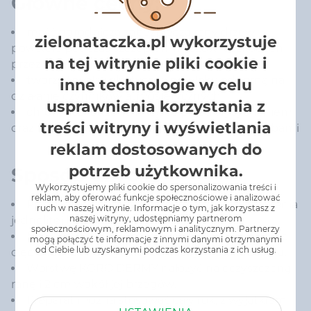
Główne cechy:
maść ogrodnicza zabezpiecza rany drzew
zielonataczka.pl wykorzystuje
powstałe podczas szczepień, mrozów, uszkodzeń
na tej witrynie pliki cookie i
przez dzikie zwierzęta
tworzy trwałą i elastyczną powłokę odporną na
inne technologie w celu
działanie czynników atmosferycznych
usprawnienia korzystania z
chroni uszkodzone miejsce przed wysychaniem
treści witryny i wyświetlania
oraz infekcjami wywołanymi patogenami i grzybami
reklam dostosowanych do
potrzeb użytkownika.
Sposób użycia:
Wykorzystujemy pliki cookie do spersonalizowania treści i
reklam, aby oferować funkcje społecznościowe i analizować
Przed użyciem preparat wymieszać do uzyskania
ruch w naszej witrynie. Informacje o tym, jak korzystasz z
naszej witryny, udostępniamy partnerom
jednolitej konsystencji.
społecznościowym, reklamowym i analitycznym. Partnerzy
Maść powinna być stosowana bezpośrednio po
mogą połączyć te informacje z innymi danymi otrzymanymi
od Ciebie lub uzyskanymi podczas korzystania z ich usług.
cięciu lub jak najszybciej po każdym uszkodzeniu.
Warstwę KORO DERMY nałożyć na oczyszczoną
ranę i 2 cm wokół jej brzegów.
Preparat można stosować cały rok, z wyjątkiem