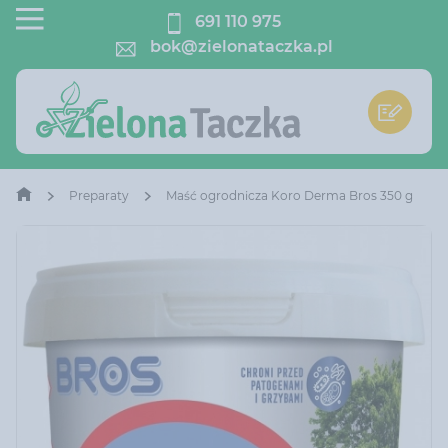
691 110 975
bok@zielonataczka.pl
Preparaty
Maść ogrodnicza Koro Derma Bros 350 g