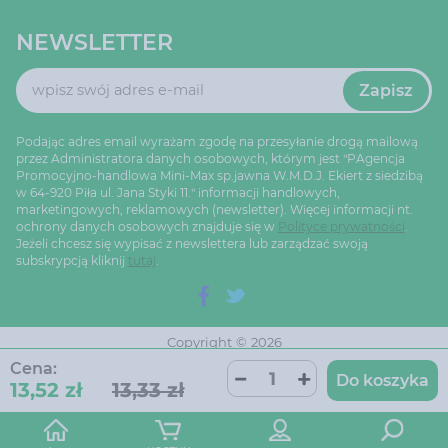
NEWSLETTER
Zapisz
Podając adres email wyrażam zgodę na przesyłanie drogą mailową
przez Administratora danych osobowych, którym jest "PAgencja
Promocyjno-handlowa Mini-Max sp.jawna W.M.D.J. Ekiert z siedzibą
w 64-920 Piła ul. Jana Styki 11." informacji handlowych,
marketingowych, reklamowych (newsletter). Więcej informacji nt.
ochrony danych osobowych znajduje się w
Polityce prywatności
.
Jeżeli chcesz się wypisać z newslettera lub zarządzać swoją
subskrypcją kliknij
tutaj
.
Copyright © 2026
Ustawienia cookie
Oprogramowanie sklepu:
Cena:
AptusShop
Do koszyka
13,52 zł
13,33 zł
Projekt i strony:
Aptus.pl