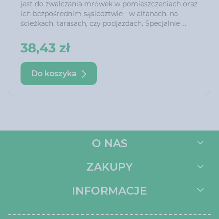
jest do zwalczania mrówek w pomieszczeniach oraz
ich bezpośrednim sąsiedztwie - w altanach, na
ścieżkach, tarasach, czy podjazdach. Specjalnie
dobrana przynęta pokarmowa zapewnia wysoką
skuteczność działania produktu. Można go
38,43 zł
stosować w postaci proszku lub po wcześniejszym
rozpuszczeniu w wodzie
Do koszyka
O NAS
ZAKUPY
INFORMACJE