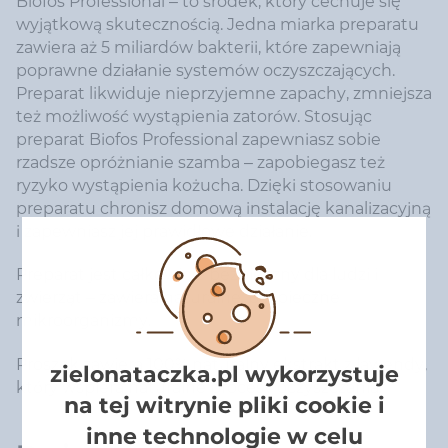
Biofos Professional – to środek, który cechuje się
wyjątkową skutecznością. Jedna miarka preparatu
zawiera aż 5 miliardów bakterii, które zapewniają
poprawne działanie systemów oczyszczających.
Preparat likwiduje nieprzyjemne zapachy, zmniejsza
też możliwość wystąpienia zatorów. Stosując
preparat Biofos Professional zapewniasz sobie
rzadsze opróżnianie szamba – zapobiegasz też
ryzyko wystąpienia kożucha. Dzięki stosowaniu
preparatu chronisz domową instalację kanalizacyjną
i zapewniasz jej prawidłowe działanie.
Preparat jest całkowicie bezpieczny dla ludzi i
zwierząt – zawiera naturalne, bezpieczne
mikroorganizmy.
Proszek zawiera 100% naturalny ekstrakt z lawendy,
zielonataczka.pl wykorzystuje
który wspiera naturalne procesy oczyszczania.
na tej witrynie pliki cookie i
inne technologie w celu