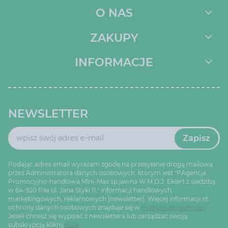
O NAS
ZAKUPY
INFORMACJE
NEWSLETTER
Zapisz
Podając adres email wyrażam zgodę na przesyłanie drogą mailową
przez Administratora danych osobowych, którym jest "PAgencja
Promocyjno-handlowa Mini-Max sp.jawna W.M.D.J. Ekiert z siedzibą
w 64-920 Piła ul. Jana Styki 11." informacji handlowych,
marketingowych, reklamowych (newsletter). Więcej informacji nt.
ochrony danych osobowych znajduje się w
Polityce prywatności
.
Jeżeli chcesz się wypisać z newslettera lub zarządzać swoją
subskrypcją kliknij
tutaj
.