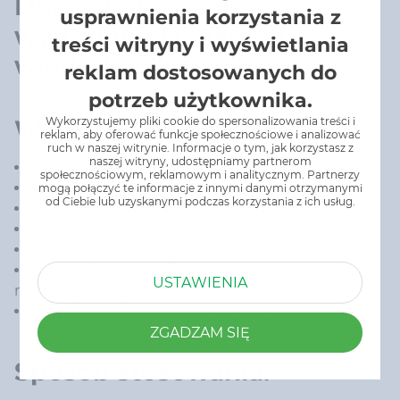
Duże opakowanie -
usprawnienia korzystania z
wygodne plastikowe
treści witryny i wyświetlania
wiaderko 5kg
reklam dostosowanych do
potrzeb użytkownika.
Wykorzystujemy pliki cookie do spersonalizowania treści i
Właściwości produktu:
reklam, aby oferować funkcje społecznościowe i analizować
ruch w naszej witrynie. Informacje o tym, jak korzystasz z
naszej witryny, udostępniamy partnerom
Likwiduje nieprzyjemne zapachy.
społecznościowym, reklamowym i analitycznym. Partnerzy
Zmniejsza ryzyko powstania osadów i zatorów.
mogą połączyć te informacje z innymi danymi otrzymanymi
od Ciebie lub uzyskanymi podczas korzystania z ich usług.
Zapewnia rzadsze opróżnianie szamba.
Chroni domową instalację kanalizacyjną.
Likwiduje i zapobiega powstawaniu kożucha.
Zawiera bezpieczne dla ludzi i zwierząt
USTAWIENIA
mikroorganizmy.
Zawiera w 100% naturalny ekstrakt z lawendy
ZGADZAM SIĘ
Sposób stosowania: