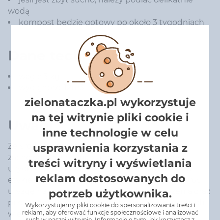
wodą
kompost będzie gotowy po około 3 tygodniach
Dane techniczne:
waga: 3 kg
wydajność: 12m3
zielonataczka.pl wykorzystuje
na tej witrynie pliki cookie i
Uwagi
inne technologie w celu
usprawnienia korzystania z
Ze środków ochrony roślin należy korzystać z
zachowaniem bezpieczeństwa. Przed każdym
treści witryny i wyświetlania
użyciem przeczytaj informację zamieszczone w
reklam dostosowanych do
etykiecie i informacje dotyczące produktu. Zwróć
uwagę na zwroty wskazujące rodzaj zagrożenia oraz
potrzeb użytkownika.
przestrzegaj środków ostrożności zamieszczonych
Wykorzystujemy pliki cookie do spersonalizowania treści i
reklam, aby oferować funkcje społecznościowe i analizować
w etykiecie.
ruch w naszej witrynie. Informacje o tym, jak korzystasz z