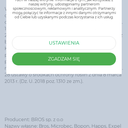
naszej witryny, udostępniamy partnerom
społecznościowym, reklamowym i analitycznym. Partnerzy
W przypadku produktów będących środkami
mogą połączyć te informacje z innymi danymi otrzymanymi
ochrony roślin w rozumieniu ustawy o środkach
od Ciebie lub uzyskanymi podczas korzystania z ich usług.
ochrony roślin z dnia 8 marca 2013 r. (Dz. U. 2018 poz.
1310 ze zm.) oraz rozporządzenia nr 1107/2009 (Dz. U.
2011 nr 284 poz. 1673 ze zm.), złożyć zamówienie oraz
być objętym umową sprzedaży mogą być jedynie
USTAWIENIA
Klienci będący osobami fizycznymi posiadającymi
pełną zdolność do czynności prawnych oraz
ZGADZAM SIĘ
posiadającymi kwalifikacje wymagane od osób
nabywających środki ochrony roślin określone w art.
28 ustawy o środkach ochrony roślin z dnia 8 marca
2013 r. (Dz. U. 2018 poz. 1310 ze zm.).
Producent: BROS sp. z o.o
Nazwy własne: Bros, Microbec, Bopon, Happs, Expel