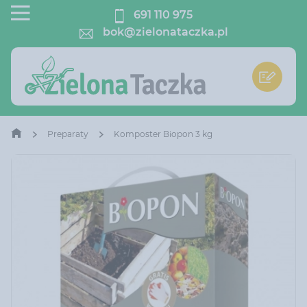
691 110 975
bok@zielonataczka.pl
Preparaty
Komposter Biopon 3 kg