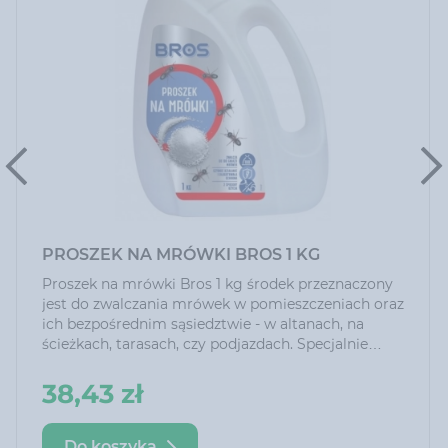
PROSZEK NA MRÓWKI BROS 1 KG
Proszek na mrówki Bros 1 kg środek przeznaczony
jest do zwalczania mrówek w pomieszczeniach oraz
ich bezpośrednim sąsiedztwie - w altanach, na
ścieżkach, tarasach, czy podjazdach. Specjalnie
dobrana przynęta pokarmowa zapewnia wysoką
skuteczność działania produktu. Można go
38,43 zł
stosować w postaci proszku lub po wcześniejszym
rozpuszczeniu w wodzie
Do koszyka