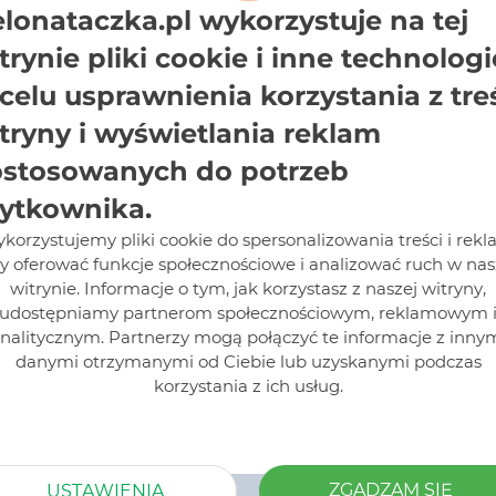
elonataczka.pl wykorzystuje na tej
trynie pliki cookie i inne technologi
celu usprawnienia korzystania z tre
tryny i wyświetlania reklam
stosowanych do potrzeb
ć przed molami.
ytkownika.
korzystujemy pliki cookie do spersonalizowania treści i rekl
y oferować funkcje społecznościowe i analizować ruch w nas
witrynie. Informacje o tym, jak korzystasz z naszej witryny,
udostępniamy partnerom społecznościowym, reklamowym 
niem środków ostrożności. Przed każdym użyciem należ
nalitycznym. Partnerzy mogą połączyć te informacje z inny
ktu.
danymi otrzymanymi od Ciebie lub uzyskanymi podczas
korzystania z ich usług.
el
ZGADZAM SIĘ
USTAWIENIA