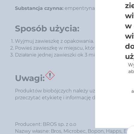
zi
Substancja czynna:
empentryna 5% (5g/100g)
wi
w 
Sposób użycia:
wi
Wyjmuj zawieszkę z opakowania.
do
Powieś zawieszkę w miejscu, które chcesz chroni
Działanie jednej zawieszki ok 3 miesiące.
uż
Wy
ab
Uwagi:
Produktów biobójczych należy używać z zachowa
a
przeczytać etykietę i informację dotyczące produ
Producent: BROS sp. z o.o
Nazwy własne: Bros, Microbec, Bopon, Happs, Exp