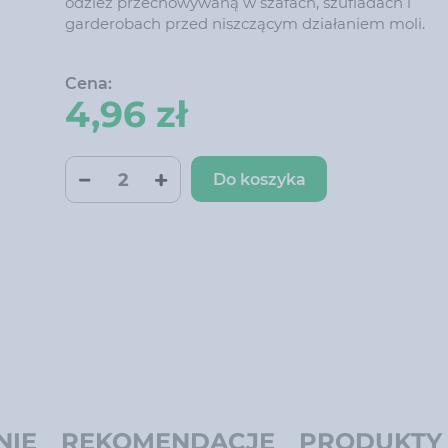
odzież przechowywaną w szafach, szufladach i
garderobach przed niszczącym działaniem moli.
Cena:
4,96 zł
Do koszyka
NIĘ
REKOMENDACJE
PRODUKTY