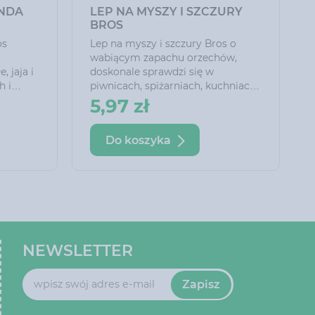
T
GRANULAT NA ŚLIMAKI
SNACOL 3GB 1.1 KG
rańczy
Granulat na Ślimaki Snacol 3GB 1.1
ole
kg Granulowany preparat o
, jaja i
działaniu żołądkowym i
h i
kontaktowym do zwalczania
atny
ślimaków w niektórych uprawach
25,52 zł
 6
rolniczych oraz roślinach
ozdobnych. Dzięki zawartości
Do koszyka
dodatków nęcących wabi ślimaki i
skutecznie je likwiduje.
NEWSLETTER
Zapisz