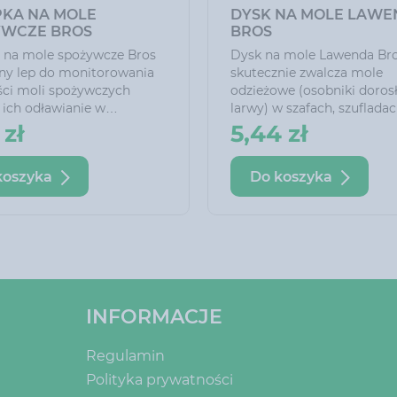
KA NA MOLE
DYSK NA MOLE KWIA
YWCZE MAX BROS
POMARAŃCZY BROS
 na mole spożywcze Max
Dysk na mole Kwiat poma
tetyczna pułapka do
Bros skutecznie zwalcza m
owania obecności moli
odzieżowe (osobniki dorosłe
zych poprzez ich
larwy) w szafach, szufladac
nie w kuchniach,
garderobach. Nadaje delik
 zł
5,44 zł
iach i magazynach oraz
zapach i chroni ubrania do
ednio w szafkach
miesięcy.
koszyka
Do koszyka
ych.
INFORMACJE
Regulamin
Polityka prywatności