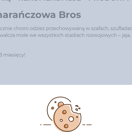
marańczowa Bros
cznie chroni odzież przechowywaną w szafach, szufladac
alcza mole we wszystkich stadiach rozwojowych – jaja, l
3 miesięcy!
rozwojowych (jaja, larwy, osobniki dorosłe)
ach, w miejscach, gdzie przechowywane są ubrania (dział