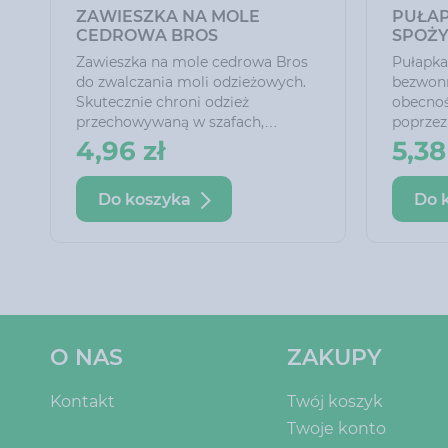
KULKI NA MOLE BROS
PUŁAP
ZAPACH LAWENDY (20
SPOŻ
SZTUK)
Kulki na mole Bros zapach
Pułapka
lawendy (20 sztuk) kulki
Bros es
skutecznie chronią odzież w
monitor
i
szafach, szufladach i garderobach.
spożywc
Zwalczają dorosłe osobniki moli
odławia
5,19 zł
7,05
odzieżowych oraz ich jaja i larwy.
spiżarn
Każda kulka umieszczona jest w
bezpośr
Do koszyka
Do 
osobnej, perforowanej saszetce,
kuchenn
dzięki czemu stosowanie produktu
jest łatwiejsze i wygodniejsze.
O NAS
ZAKUPY
Kontakt
Twój koszyk
Twoje konto