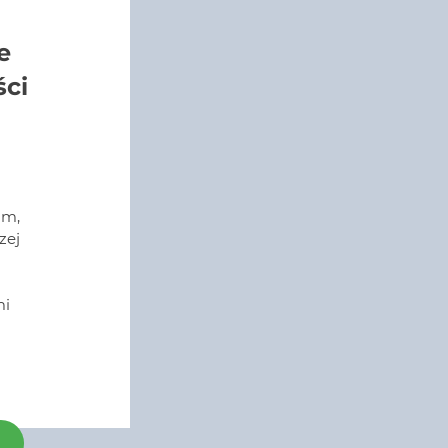
e
ści
am,
zej
i
y
mi