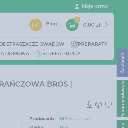
Moje konto
0
Blog
0,00 zł
ODSTRASZACZE OWADÓW
PREPARATY
FA DOMOWA
STREFA PUPILA
Rekomendowane
RAŃCZOWA BROS |
Producent:
BROS sp. z o.o
Marka:
Bros