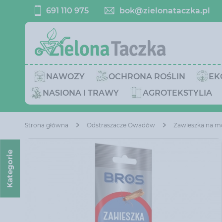
691 110 975
bok@zielonataczka.pl
NAWOZY
OCHRONA ROŚLIN
EK
NASIONA I TRAWY
AGROTEKSTYLIA
Strona główna
Odstraszacze Owadów
Zawieszka na m
Kategorie