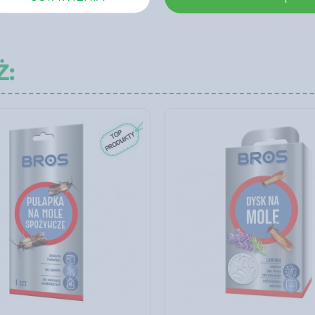
ka
Ż: