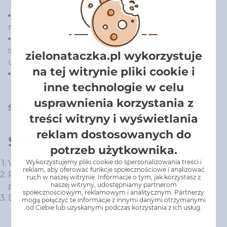
zwalcza mole odzieżowe we wszystkich stadiach
rozwojowych (jaja, larwy, osobniki dorosłe)
do stosowania w szafach, garderobach,
szufladach, w miejscach, gdzie przechowywane są
zielonataczka.pl wykorzystuje
ubrania (działanie do 3 miesięcy)
na tej witrynie pliki cookie i
wersja zapachowa: cedr
inne technologie w celu
usprawnienia korzystania z
Substancja czynna:
empentryna 5% (5g/100g)
treści witryny i wyświetlania
reklam dostosowanych do
Sposób użycia:
potrzeb użytkownika.
Wykorzystujemy pliki cookie do spersonalizowania treści i
Wyjmuj zawieszkę z opakowania.
reklam, aby oferować funkcje społecznościowe i analizować
Powieś zawieszkę w miejscu, które chcesz chronić
ruch w naszej witrynie. Informacje o tym, jak korzystasz z
naszej witryny, udostępniamy partnerom
przed molami.
społecznościowym, reklamowym i analitycznym. Partnerzy
Działanie jednej zawieszki ok 3 miesiące.
mogą połączyć te informacje z innymi danymi otrzymanymi
od Ciebie lub uzyskanymi podczas korzystania z ich usług.