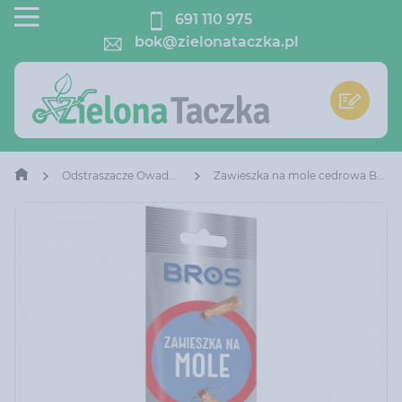
691 110 975
bok@zielonataczka.pl
Odstraszacze Owadów
Zawieszka na mole cedrowa Bros