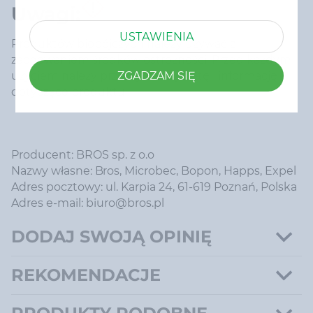
Uwagi:
USTAWIENIA
Produktów biobójczych należy używać z
zachowaniem środków ostrożności. Przed każdym
ZGADZAM SIĘ
użyciem należy przeczytać etykietę i informację
dotyczące produktu.
Producent: BROS sp. z o.o
Nazwy własne: Bros, Microbec, Bopon, Happs, Expel
Adres pocztowy: ul. Karpia 24, 61-619 Poznań, Polska
Adres e-mail: biuro@bros.pl
DODAJ SWOJĄ OPINIĘ
REKOMENDACJE