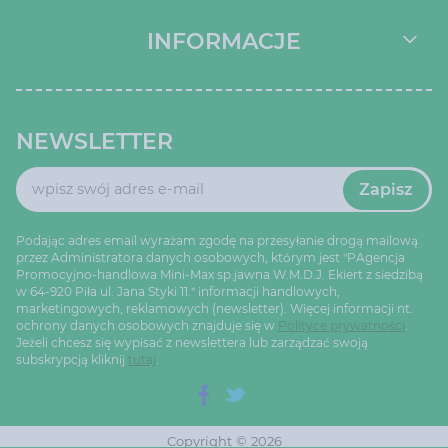
INFORMACJE
NEWSLETTER
Zapisz
Podając adres email wyrażam zgodę na przesyłanie drogą mailową
przez Administratora danych osobowych, którym jest "PAgencja
Promocyjno-handlowa Mini-Max sp.jawna W.M.D.J. Ekiert z siedzibą
w 64-920 Piła ul. Jana Styki 11." informacji handlowych,
marketingowych, reklamowych (newsletter). Więcej informacji nt.
ochrony danych osobowych znajduje się w
Polityce prywatności
.
Jeżeli chcesz się wypisać z newslettera lub zarządzać swoją
subskrypcją kliknij
tutaj
.
Copyright © 2026