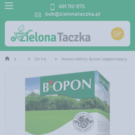
691 110 975
bok@zielonataczka.pl
Do trawników
Nawóz zielony dywan zagęszczający trawę Biopon 5 kg