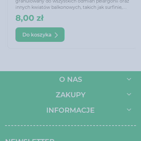
granulowany do wszystkich odmian pelargonii oraz
innych kwiatów balkonowych, takich jak surfinie,
petunie, begonie czy fuksje. Zawiera odpowiednie
8,00 zł
proporcje składników odżywczych, które
gwarantują roślinom obfite kwitnienie oraz
intensywne wybarwienie kwiatów i liści.
Do koszyka
O NAS
ZAKUPY
INFORMACJE