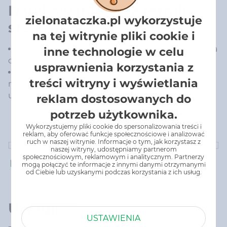
Dawkowanie oraz termin
zielonataczka.pl wykorzystuje
stosowania:
na tej witrynie pliki cookie i
Trawnik: 12 g/m² – od kwietnia do końca września
inne technologie w celu
co 45 – 60 dni.
usprawnienia korzystania z
Nie należy przekraczać zalecanych dawek
treści witryny i wyświetlania
nawozu, ponieważ mogłoby to spowodować
uszkodzenie lub zniszczenie roślin.
reklam dostosowanych do
potrzeb użytkownika.
Wykorzystujemy pliki cookie do spersonalizowania treści i
reklam, aby oferować funkcje społecznościowe i analizować
ruch w naszej witrynie. Informacje o tym, jak korzystasz z
naszej witryny, udostępniamy partnerom
społecznościowym, reklamowym i analitycznym. Partnerzy
mogą połączyć te informacje z innymi danymi otrzymanymi
od Ciebie lub uzyskanymi podczas korzystania z ich usług.
Uwagi:
USTAWIENIA