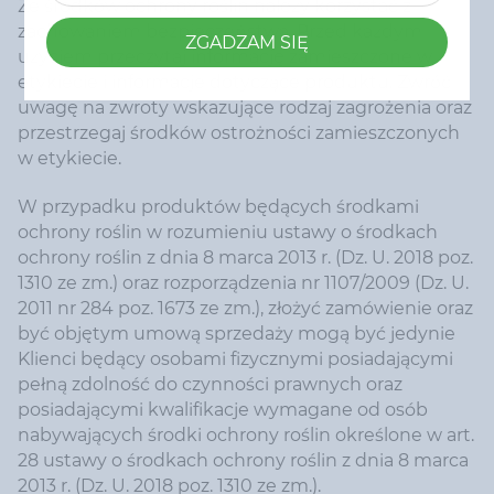
Ze środków ochrony roślin należy korzystać z
zachowaniem bezpieczeństwa. Przed każdym
ZGADZAM SIĘ
użyciem przeczytaj informację zamieszczone w
etykiecie i informacje dotyczące produktu. Zwróć
uwagę na zwroty wskazujące rodzaj zagrożenia oraz
przestrzegaj środków ostrożności zamieszczonych
w etykiecie.
W przypadku produktów będących środkami
ochrony roślin w rozumieniu ustawy o środkach
ochrony roślin z dnia 8 marca 2013 r. (Dz. U. 2018 poz.
1310 ze zm.) oraz rozporządzenia nr 1107/2009 (Dz. U.
2011 nr 284 poz. 1673 ze zm.), złożyć zamówienie oraz
być objętym umową sprzedaży mogą być jedynie
Klienci będący osobami fizycznymi posiadającymi
pełną zdolność do czynności prawnych oraz
posiadającymi kwalifikacje wymagane od osób
nabywających środki ochrony roślin określone w art.
28 ustawy o środkach ochrony roślin z dnia 8 marca
2013 r. (Dz. U. 2018 poz. 1310 ze zm.).