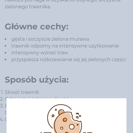
zielonego trawnika.
Główne cechy:
gęsta i soczyście zielona murawa
trawnik odporny na intensywne użytkowanie
intensywny wzrost traw
przyspiesza rozkrzewianie się jej zielonych części
Sposób użycia:
Skosić trawnik
Odmierzyć zalecaną dawkę
Równomiernie rozprowadzić nawóz na powierzchni
trawnika (zalecane jest stosowanie siewnika)
Obficie podlać trawnik