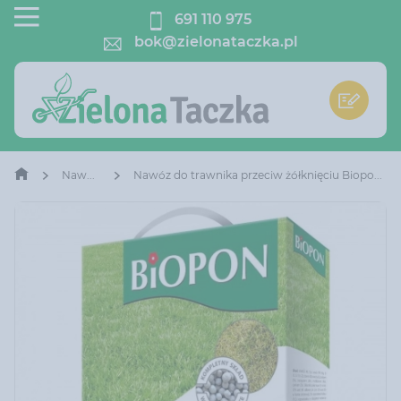
691 110 975
bok@zielonataczka.pl
Nawozy
Nawóz do trawnika przeciw żółknięciu Biopon 5 kg