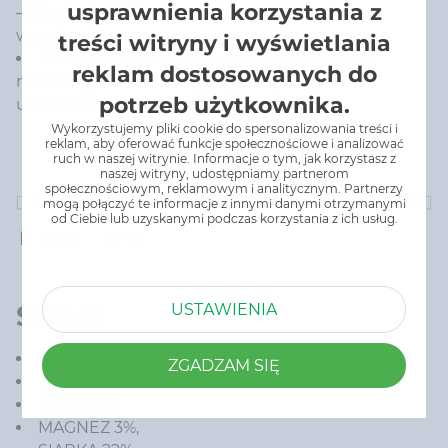
usprawnienia korzystania z
– 50 g/m² – co 7 – 8 tygodni przez cały okres
wegetacji.
treści witryny i wyświetlania
Nie należy przekraczać zalecanych dawek
reklam dostosowanych do
nawozu, ponieważ mogłoby to spowodować
potrzeb użytkownika.
uszkodzenie lub zniszczenie roślin.
Wykorzystujemy pliki cookie do spersonalizowania treści i
reklam, aby oferować funkcje społecznościowe i analizować
ruch w naszej witrynie. Informacje o tym, jak korzystasz z
naszej witryny, udostępniamy partnerom
społecznościowym, reklamowym i analitycznym. Partnerzy
mogą połączyć te informacje z innymi danymi otrzymanymi
od Ciebie lub uzyskanymi podczas korzystania z ich usług.
Skład:
USTAWIENIA
AZOT 12%,
ZGADZAM SIĘ
FOSFOR 5%,
POTAS 7%,
MAGNEZ 3%,