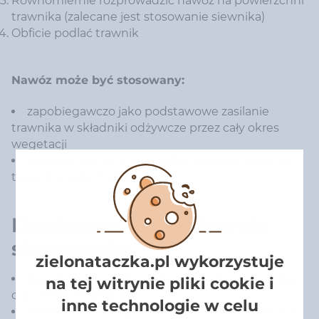
Równomiernie rozprowadzić nawóz na powierzchni
trawnika (zalecane jest stosowanie siewnika)
Obficie podlać trawnik
Nawóz może być stosowany:
zapobiegawczo jako podstawowe zasilanie
trawnika w składniki odżywcze przez cały okres
wegetacji
interwencyjnie w przypadku pojawienia się na
trawniku żółtych plam.
Dawkowanie oraz termin
stosowania:
zielonataczka.pl wykorzystuje
Zapobiegawczo: 20 g/m² – raz w miesiącu przez
na tej witrynie pliki cookie i
cały okres wegetacji.
inne technologie w celu
Interwencyjnie trawnik z objawem żółknięcia: 30