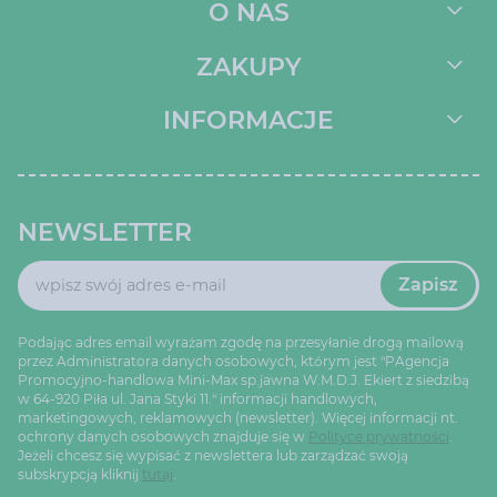
O NAS
ZAKUPY
INFORMACJE
NEWSLETTER
Zapisz
Podając adres email wyrażam zgodę na przesyłanie drogą mailową
przez Administratora danych osobowych, którym jest "PAgencja
Promocyjno-handlowa Mini-Max sp.jawna W.M.D.J. Ekiert z siedzibą
w 64-920 Piła ul. Jana Styki 11." informacji handlowych,
marketingowych, reklamowych (newsletter). Więcej informacji nt.
ochrony danych osobowych znajduje się w
Polityce prywatności
.
Jeżeli chcesz się wypisać z newslettera lub zarządzać swoją
subskrypcją kliknij
tutaj
.