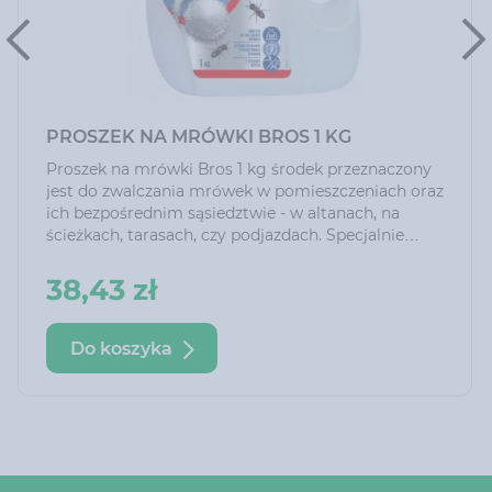
PROSZEK NA MRÓWKI BROS 1 KG
Proszek na mrówki Bros 1 kg środek przeznaczony
jest do zwalczania mrówek w pomieszczeniach oraz
ich bezpośrednim sąsiedztwie - w altanach, na
ścieżkach, tarasach, czy podjazdach. Specjalnie
dobrana przynęta pokarmowa zapewnia wysoką
skuteczność działania produktu. Można go
38,43 zł
stosować w postaci proszku lub po wcześniejszym
rozpuszczeniu w wodzie
Do koszyka