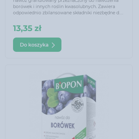
nawóz granulowany przeznaczony do nawożenia
borówek i innych roślin kwasolubnych. Zawiera
odpowiednio zbilansowane składniki niezbędne do
utrzymania optymalnej kwasowości podłoża. Jego
systematyczne stosowanie zapewnia idealne
13,35 zł
warunki rozwoju roślin. Zawartość potasu
gwarantuje obfite owocowanie.
Do koszyka