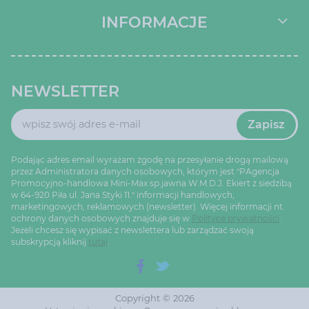
INFORMACJE
NEWSLETTER
Zapisz
Podając adres email wyrażam zgodę na przesyłanie drogą mailową
przez Administratora danych osobowych, którym jest "PAgencja
Promocyjno-handlowa Mini-Max sp.jawna W.M.D.J. Ekiert z siedzibą
w 64-920 Piła ul. Jana Styki 11." informacji handlowych,
marketingowych, reklamowych (newsletter). Więcej informacji nt.
ochrony danych osobowych znajduje się w
Polityce prywatności
.
Jeżeli chcesz się wypisać z newslettera lub zarządzać swoją
subskrypcją kliknij
tutaj
.
Copyright © 2026