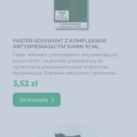
FASTER ADIUWANT Z KOMPLEKSEM
ANTYSPIENIAJĄCYM SUMIN 10 ML
Faster adiuwant z kompleksem antyspieniającym
Sumin 10 ml - to produkt przeznaczony do
ograniczania powstawania piany w zbiorniku
opryskiwacza. Poprawia właściwości roztworów
roboczych środków ochrony roślin i nawozów
3,53 zł
dolistnych, zwiększając skuteczność substancji
biologicznie czynnych oraz wspomagając
przyswajanie składników pokarmowych.
Do koszyka