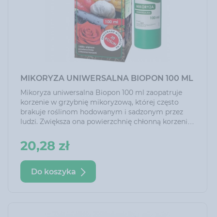
MIKORYZA UNIWERSALNA BIOPON 100 ML
Mikoryza uniwersalna Biopon 100 ml zaopatruje
korzenie w grzybnię mikoryzową, której często
brakuje roślinom hodowanym i sadzonym przez
ludzi. Zwiększa ona powierzchnię chłonną korzeni i
poprawia kondycję roślin. Najlepsze efekty uzyskuje
się stosując szczepionkę mikoryzową podczas
20,28 zł
sadzenia lub przesadzania roślin. Wystarczy jedno
zastosowanie w życiu rośliny i nie ma ryzyka
przedawkowania.
Do koszyka