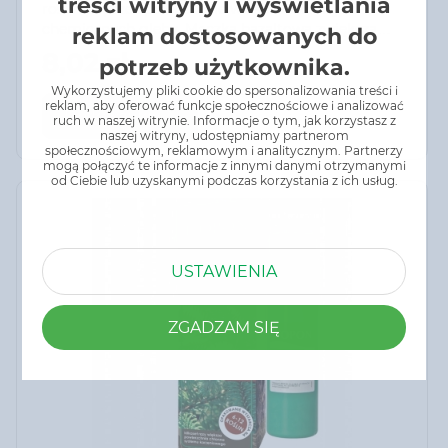
treści witryny i wyświetlania
roślin poprzez polepszenie właściwości fizyko-
chemicznych gleby. Mączka bazaltowa zwiększa
reklam dostosowanych do
retencję wody, a jednocześnie zapobiega zjawisku
8,02 zł
potrzeb użytkownika.
nadmiernego zakwaszania podłoża. Ponadto
zawiera składniki pokarmowe potrzebne roślinom,
Wykorzystujemy pliki cookie do spersonalizowania treści i
reklam, aby oferować funkcje społecznościowe i analizować
m.in. azot, fosfor i potas.
Do koszyka
ruch w naszej witrynie. Informacje o tym, jak korzystasz z
naszej witryny, udostępniamy partnerom
społecznościowym, reklamowym i analitycznym. Partnerzy
mogą połączyć te informacje z innymi danymi otrzymanymi
od Ciebie lub uzyskanymi podczas korzystania z ich usług.
USTAWIENIA
ZGADZAM SIĘ