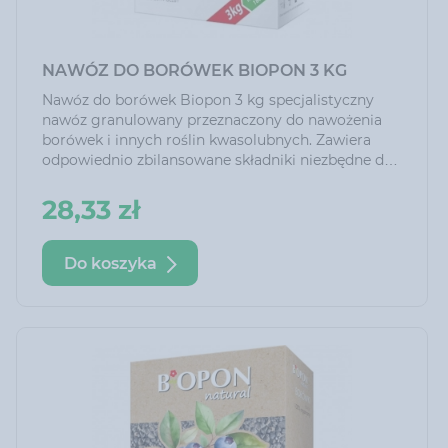
NAWÓZ DO BORÓWEK BIOPON 3 KG
Nawóz do borówek Biopon 3 kg specjalistyczny
nawóz granulowany przeznaczony do nawożenia
borówek i innych roślin kwasolubnych. Zawiera
odpowiednio zbilansowane składniki niezbędne do
utrzymania optymalnej kwasowości podłoża. Jego
systematyczne stosowanie zapewnia idealne
28,33 zł
warunki rozwoju roślin. Zawartość potasu
gwarantuje obfite owocowanie.
Do koszyka