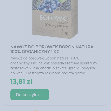
NAWÓZ DO BORÓWEK BOPON NATURAL
100% ORGANICZNY 1 KG
Nawóz do borówek Bopon natural 100%
organiczny 1 kg nawóz posiada szerokie spektrum
zastosowań, jeśli chodzi o zakres upraw i miejsca
aplikacji. Dostarcza roślinom bogatą gamę
niezbędnych pierwiastków. Pobudza życie
13,81 zł
biologiczne gleby, poprawia jej strukturę i zwiększa
w niej zawartość składników odżywczych. Może
być stosowany zarówno do roślin rosnących w
Do koszyka
gruncie, jak i tych uprawianych pod osłonami.