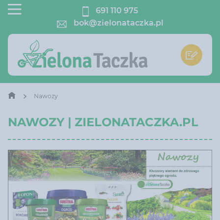
691 110 975
bok@zielonataczka.pl
Nawozy
NAWOZY | ZIELONATACZKA.PL