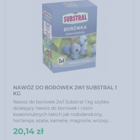
NAWÓZ DO BORÓWEK 2W1 SUBSTRAL 1
KG
Nawóz do borówek 2w1 Substral 1 kg szybko
działający nawóz do borówek i roślin
kwaśnolubnych takich jak rododendrony,
hortensje, azalie, kamelie, magnolie, wrzosy.
Skonstruowany tak, aby zabezpieczyć potrzeby
20,14 zł
pokarmowe roślin, zapewnić obfite owocowanie i
bujne kwitnienie.