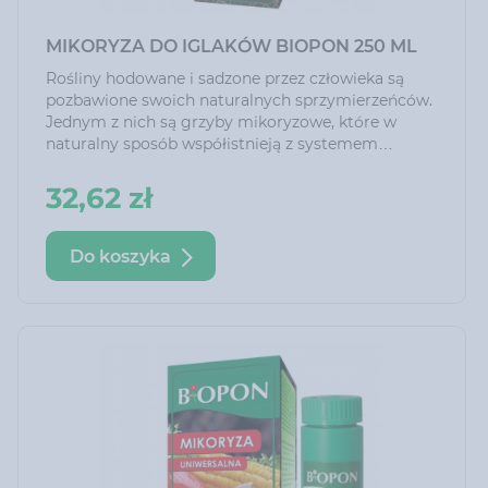
MIKORYZA DO IGLAKÓW BIOPON 250 ML
Rośliny hodowane i sadzone przez człowieka są
pozbawione swoich naturalnych sprzymierzeńców.
Jednym z nich są grzyby mikoryzowe, które w
naturalny sposób współistnieją z systemem
korzeni roślin. Szczepionka dostarcza grzybnię,
która rozrastając się zwiększa powierzchnię
32,62 zł
chłonną korzeni, zdecydowanie poprawiając
kondycję roślin. Mikoryza to współdziałanie
grzybów i korzeni roślin dające obu wiele korzyści.
Do koszyka