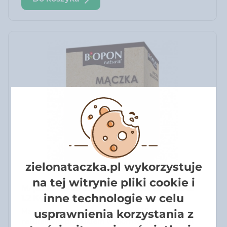
zielonataczka.pl wykorzystuje
na tej witrynie pliki cookie i
MĄCZKA BAZALTOWA BOPON NATURAL
inne technologie w celu
1,2 KG
Mączka bazaltowa Bopon natural 1,2 kg Jest
usprawnienia korzystania z
naturalnym produktem wspomagającym wzrost