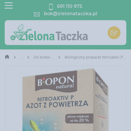
691 110 975
bok@zielonataczka.pl
Do krzewów owocowych
Biologiczny preparat Nitroaktiv P azot powietrza Bopon natural 40 g