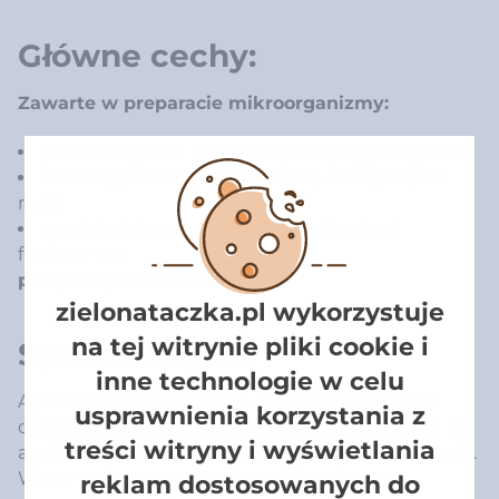
Główne cechy:
Zawarte w preparacie mikroorganizmy:
pochłaniają azot z atmosfery i wiążą go w glebie,
zmieniają fosfor i potas w formę dostępną dla
roślin
produkują kwasy organiczne, witaminy i
fitohormony
plony większe aż do 20%
zielonataczka.pl wykorzystuje
na tej witrynie pliki cookie i
Sposób użycia:
inne technologie w celu
Aplikować przed siewem lub sadzeniem oraz w
usprawnienia korzystania z
okresach intensywnego zapotrzebowania roślin na
treści witryny i wyświetlania
azot (faza kiełkowania, rozwoju liści, silnego wzrostu.
W tym celu przygotować roztwór roboczy
reklam dostosowanych do