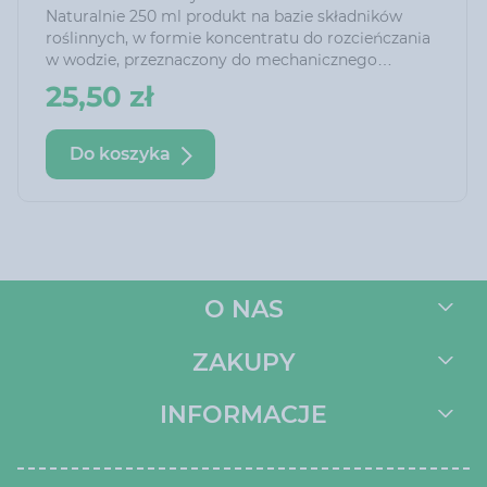
Naturalnie 250 ml produkt na bazie składników
roślinnych, w formie koncentratu do rozcieńczania
w wodzie, przeznaczony do mechanicznego
eliminowania szkodliwych owadów i roztoczy.
25,50 zł
Do koszyka
O NAS
ZAKUPY
INFORMACJE