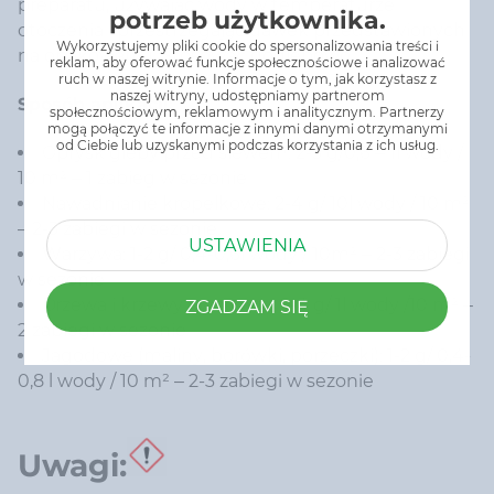
preparatu, używając wody w temperaturze
potrzeb użytkownika.
otoczenia i przestrzegając dawek przedstawionych
Wykorzystujemy pliki cookie do spersonalizowania treści i
na opakowaniu. Stosować doglebowo.
reklam, aby oferować funkcje społecznościowe i analizować
ruch w naszej witrynie. Informacje o tym, jak korzystasz z
naszej witryny, udostępniamy partnerom
Sposób aplikacji:
społecznościowym, reklamowym i analitycznym. Partnerzy
mogą połączyć te informacje z innymi danymi otrzymanymi
od Ciebie lub uzyskanymi podczas korzystania z ich usług.
Oprysk gleby przed siewem: 2-3 g/0,6 – 1l wody /
10 m² – 1 zabieg w sezonie
Nawadnianie kropelkowe: 2-4 g/ 10l wody / 10 m²
– 2-3 zabiegi w sezonie
USTAWIENIA
Warzywa: 1-2 g/ 0,4-0,6l wody / 10m² – 2-3 zabiegi
w sezonie
Drzewa i krzewy owocowe: 2-4 g/ 1l wody /10 m² –
ZGADZAM SIĘ
2 zabiegi w sezonie
Jagodowe (maliny, borówki, porzeczki): 1-2 g/ 0,4-
0,8 l wody / 10 m² – 2-3 zabiegi w sezonie
Uwagi: