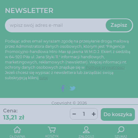
NEWSLETTER
Zapisz
Podając adres email wyrażam zgodę na przesyłanie drogą mailową
przez Administratora danych osobowych, którym jest "PAgencja
Promocyjno-handlowa Mini-Max sp.jawna W.M.D.J. Ekiert z siedzibą
w 64-920 Piła ul. Jana Styki 11." informacji handlowych,
marketingowych, reklamowych (newsletter). Więcej informacji nt.
ochrony danych osobowych znajduje się w
Polityce prywatności
.
Jeżeli chcesz się wypisać z newslettera lub zarządzać swoją
subskrypcją kliknij
tutaj
.
Copyright © 2026
Ustawienia cookie
Oprogramowanie sklepu:
Cena:
AptusShop
Do koszyka
13,21 zł
Projekt i strony:
Aptus.pl
KOSZYK
GŁÓWNA
ZALOGUJ
SZUKAJ