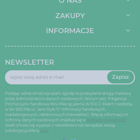
O NAS
ZAKUPY
INFORMACJE
NEWSLETTER
Zapisz
Podając adres email wyrażam zgodę na przesyłanie drogą mailową
przez Administratora danych osobowych, którym jest "PAgencja
Promocyjno-handlowa Mini-Max sp.jawna W.M.D.J. Ekiert z siedzibą
w 64-920 Piła ul. Jana Styki 11." informacji handlowych,
marketingowych, reklamowych (newsletter). Więcej informacji nt.
ochrony danych osobowych znajduje się w
Polityce prywatności
.
Jeżeli chcesz się wypisać z newslettera lub zarządzać swoją
subskrypcją kliknij
tutaj
.