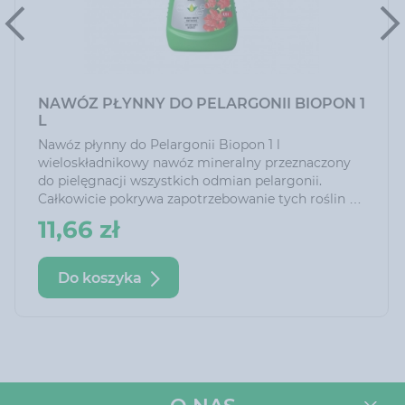
NAWÓZ PŁYNNY DO PELARGONII BIOPON 1
L
Nawóz płynny do Pelargonii Biopon 1 l
wieloskładnikowy nawóz mineralny przeznaczony
do pielęgnacji wszystkich odmian pelargonii.
Całkowicie pokrywa zapotrzebowanie tych roślin na
niezbędne składniki odżywcze. Jego regularne
11,66 zł
stosowanie wspomaga tworzenie i rozwój pąków,
przedłuża okres kwitnienia oraz zapewnia
intensywną barwę kwiatów i liści.
Do koszyka