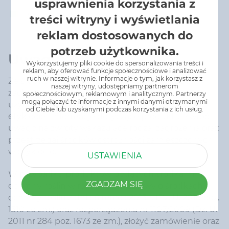
usprawnienia korzystania z
treści witryny i wyświetlania
reklam dostosowanych do
potrzeb użytkownika.
Uwagi:
Wykorzystujemy pliki cookie do spersonalizowania treści i
reklam, aby oferować funkcje społecznościowe i analizować
ruch w naszej witrynie. Informacje o tym, jak korzystasz z
Ze środków ochrony roślin należy korzystać z
naszej witryny, udostępniamy partnerom
zachowaniem bezpieczeństwa. Przed każdym
społecznościowym, reklamowym i analitycznym. Partnerzy
mogą połączyć te informacje z innymi danymi otrzymanymi
użyciem przeczytaj informację zamieszczone w
od Ciebie lub uzyskanymi podczas korzystania z ich usług.
etykiecie i informacje dotyczące produktu. Zwróć
uwagę na zwroty wskazujące rodzaj zagrożenia oraz
przestrzegaj środków ostrożności zamieszczonych
w etykiecie.
USTAWIENIA
W przypadku produktów będących środkami
ZGADZAM SIĘ
ochrony roślin w rozumieniu ustawy o środkach
ochrony roślin z dnia 8 marca 2013 r. (Dz. U. 2018 poz.
1310 ze zm.) oraz rozporządzenia nr 1107/2009 (Dz. U.
2011 nr 284 poz. 1673 ze zm.), złożyć zamówienie oraz