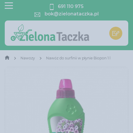
691 110 975
bok@zielonataczka.pl
Nawozy
Nawóz do surfinii w płynie Biopon 1 l