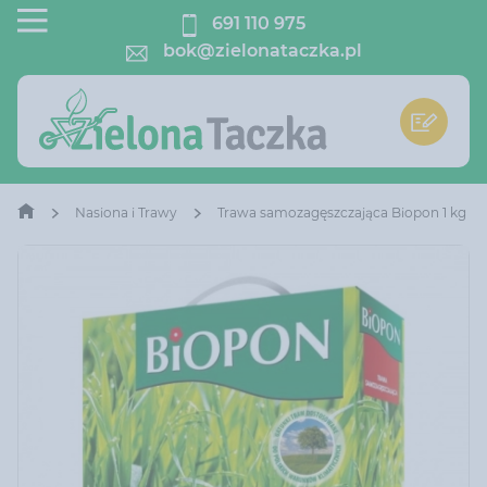
691 110 975
bok@zielonataczka.pl
Nasiona i Trawy
Trawa samozagęszczająca Biopon 1 kg