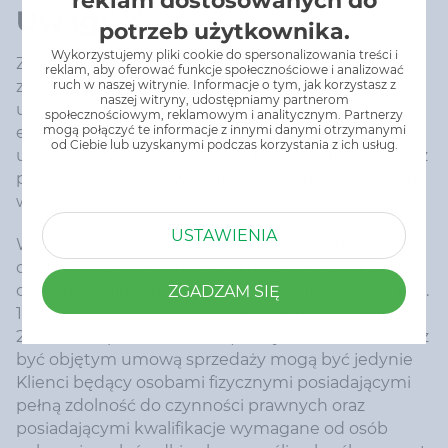
reklam dostosowanych do
Uwagi
potrzeb użytkownika.
Wykorzystujemy pliki cookie do spersonalizowania treści i
Ze środków ochrony roślin należy korzystać z
reklam, aby oferować funkcje społecznościowe i analizować
zachowaniem bezpieczeństwa. Przed każdym
ruch w naszej witrynie. Informacje o tym, jak korzystasz z
naszej witryny, udostępniamy partnerom
użyciem przeczytaj informację zamieszczone w
społecznościowym, reklamowym i analitycznym. Partnerzy
mogą połączyć te informacje z innymi danymi otrzymanymi
etykiecie i informacje dotyczące produktu. Zwróć
od Ciebie lub uzyskanymi podczas korzystania z ich usług.
uwagę na zwroty wskazujące rodzaj zagrożenia oraz
przestrzegaj środków ostrożności zamieszczonych
w etykiecie.
USTAWIENIA
W przypadku produktów będących środkami
ochrony roślin w rozumieniu ustawy o środkach
ochrony roślin z dnia 8 marca 2013 r. (Dz. U. 2018 poz.
ZGADZAM SIĘ
1310 ze zm.) oraz rozporządzenia nr 1107/2009 (Dz. U.
2011 nr 284 poz. 1673 ze zm.), złożyć zamówienie oraz
być objętym umową sprzedaży mogą być jedynie
Klienci będący osobami fizycznymi posiadającymi
pełną zdolność do czynności prawnych oraz
posiadającymi kwalifikacje wymagane od osób