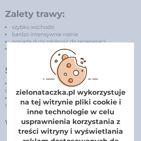
Zalety trawy:
szybko wschodzi
bardzo intensywnie rośnie
posiada dużą zdolność do regeneracji
jest wskazana do dosiewek
Stosowanie:
Pierwsze źdźbła trawy przy dość wysokiej
temperaturze pojawiają się nawet po 5 dniach.
zielonataczka.pl wykorzystuje
Konieczna również będzie woda, bez której
na tej witrynie pliki cookie i
trawniki nie urosną.
inne technologie w celu
usprawnienia korzystania z
Wydajność opakowania 1 kg: 40 m²
treści witryny i wyświetlania