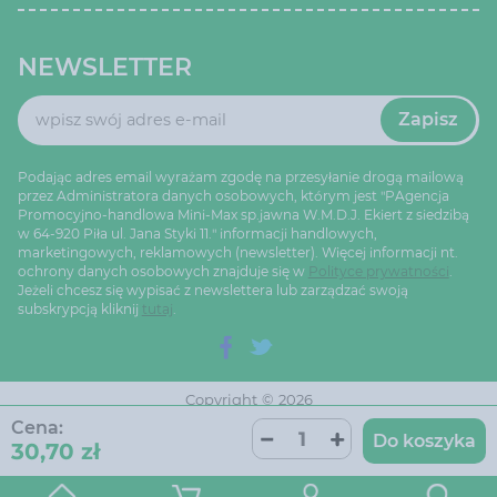
NEWSLETTER
Zapisz
Podając adres email wyrażam zgodę na przesyłanie drogą mailową
przez Administratora danych osobowych, którym jest "PAgencja
Promocyjno-handlowa Mini-Max sp.jawna W.M.D.J. Ekiert z siedzibą
w 64-920 Piła ul. Jana Styki 11." informacji handlowych,
marketingowych, reklamowych (newsletter). Więcej informacji nt.
ochrony danych osobowych znajduje się w
Polityce prywatności
.
Jeżeli chcesz się wypisać z newslettera lub zarządzać swoją
subskrypcją kliknij
tutaj
.
Copyright © 2026
Ustawienia cookie
Oprogramowanie sklepu:
Cena:
AptusShop
Do koszyka
30,70 zł
Projekt i strony:
Aptus.pl