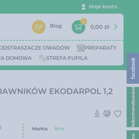
Moje konto
0
Blog
0,00 zł
ODSTRASZACZE OWADÓW
PREPARATY
FA DOMOWA
STREFA PUPILA
Rekomendowane
RAWNIKÓW EKODARPOL 1,2
g
Marka:
Bros