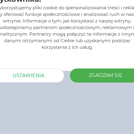
korzystujemy pliki cookie do spersonalizowania treści i rekl
y oferować funkcje społecznościowe i analizować ruch w nas
witrynie. Informacje o tym, jak korzystasz z naszej witryny,
eraturze +5 do +30 C
udostępniamy partnerom społecznościowym, reklamowym 
nalitycznym. Partnerzy mogą połączyć te informacje z inny
danymi otrzymanymi od Ciebie lub uzyskanymi podczas
korzystania z ich usług.
 ekologicznym pod numerem NE/834/2024.
ZGADZAM SIĘ
USTAWIENIA
-233c/19.