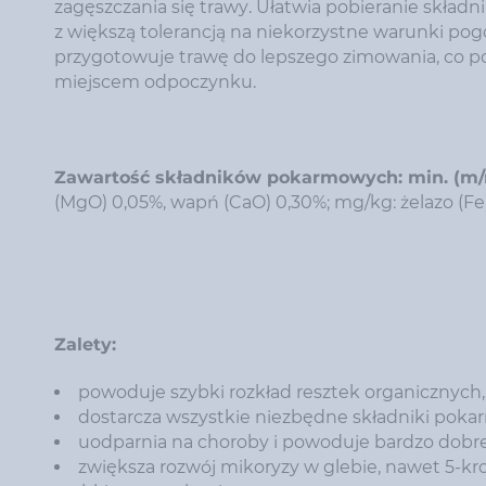
zagęszczania się trawy. Ułatwia pobieranie składn
z większą tolerancją na niekorzystne warunki po
przygotowuje trawę do lepszego zimowania, co po
miejscem odpoczynku.
Zawartość składników pokarmowych: min. (m
(MgO) 0,05%, wapń (CaO) 0,30%; mg/kg: żelazo (Fe) 
Zalety:
powoduje szybki rozkład resztek organicznych,
dostarcza wszystkie niezbędne składniki pok
uodparnia na choroby i powoduje bardzo dobre 
zwiększa rozwój mikoryzy w glebie, nawet 5-kr