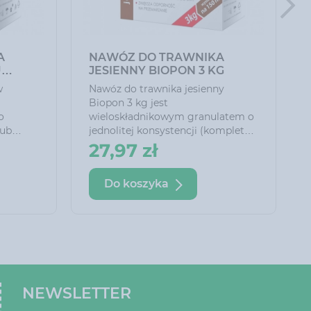
A
NAWÓZ DO TRAWNIKA
U
JESIENNY BIOPON 3 KG
w
Nawóz do trawnika jesienny
Biopon 3 kg jest
o
wieloskładnikowym granulatem o
lub
jednolitej konsystencji (kompletny
owiednia
skład w każdej granulce). Brak
27,97 zł
alnego
azotu hamuje przyrost trawnika,
mniejsza
aby przy dłuższych okresach ciepła
Do koszyka
ięcie i
nie wymagał koszenia. Duża
porcja potasu zwiększa odporność
nie.
na wymarzanie. Nawóz
e
długotrwale uzupełnia niedobory
nie
minerałów w glebie i tworzy
miejsc
zapasy składników odżywczych
potrzebnych do rozpoczęcia
wegetacji w następnym sezonie.
NEWSLETTER