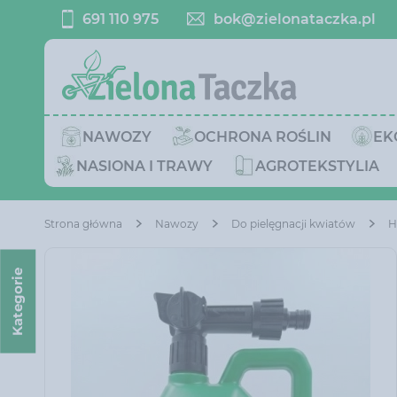
691 110 975
bok@zielonataczka.pl
NAWOZY
OCHRONA ROŚLIN
EK
NASIONA I TRAWY
AGROTEKSTYLIA
Strona główna
Nawozy
Do pielęgnacji kwiatów
H
Kategorie