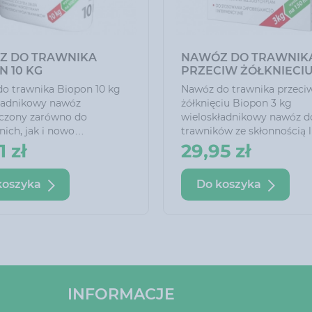
Z DO TRAWNIKA
NAWÓZ DO TRAWNIK
N 10 KG
PRZECIW ŻÓŁKNIĘCI
BIOPON 3 KG
o trawnika Biopon 10 kg
Nawóz do trawnika przeci
ładnikowy nawóz
żółknięciu Biopon 3 kg
czony zarówno do
wieloskładnikowy nawóz d
nich, jak i nowo
trawników ze skłonnością 
nych trawników. Zawiera
objawami żółknięcia. Odp
1 zł
29,95 zł
 składników odżywczych
zawartość łatwo przyswaj
nych do prawidłowego
azotu, żelaza i magnezu z
koszyka
Do koszyka
 trawy, która pod
podatność murawy na żółkn
 dużej zawartości azotu
pozytywnie wpływa na jej
ię intensywnie i buduje
soczyście zielone zabarwie
silną darń. Regularne
Systematyczne stosowani
nie nawozu powoduje, że
nawozu wspomaga zarasta
 wygląda zdrowo, jest
pustych i przebarwionych 
 ma intensywnie zielony
w trawniku.
INFORMACJE