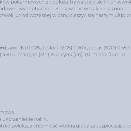
ików pokarmowych z podłoża, trawa staje się intensywnie
godowe i wydeptywanie. Stosowanie w trakcie sezonu
zwoli już od wczesnej wiosny cieszyć się naszym ulubi
/m)
: azot (N) 0,02%, fosfor (P2O5) 0,30%, potas (K2O) 0,5
450,0; mangan (Mn) 15,0; cynk (Zn) 3,0; miedź (Cu) 1,0.
armowe,
ukorzenienie roślin,
otnie zwiększa chłonność wodną gleby zabezpieczając pr