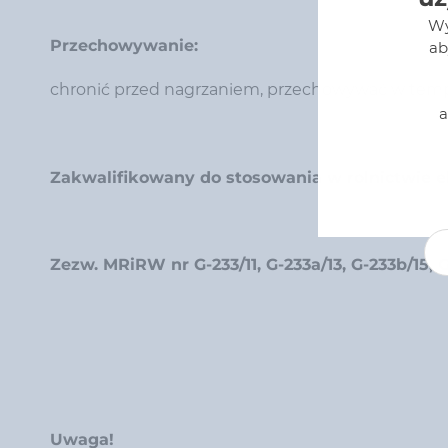
Wy
Przechowywanie:
ab
chronić przed nagrzaniem, przechowywać w temp
a
Zakwalifikowany do stosowania w rolnictwie
Zezw. MRiRW nr G-233/11, G-233a/13, G-233b/15, G
Uwaga!