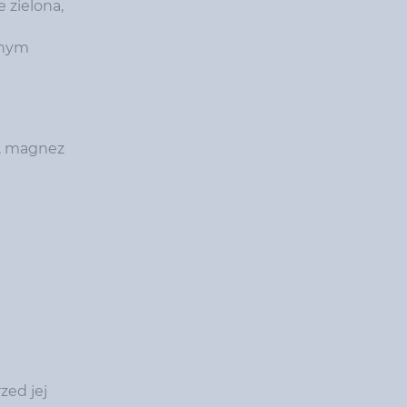
 zielona,
onym
5%, magnez
zed jej