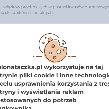
ie związków próchniczych w postaci kwasów humusowyc
ie składników mineralnych.
my i składniki pokarmowe: azot(N) min. 0,02%(m/m),
0,55% (m/m), magnez (MgO) min. 0,05% (m/m), wapń (CaO)
 (Mn) min. 15,0 mg/kg, cynk (Zn) min. 3,0 mg/kg, miedź 
elonataczka.pl wykorzystuje na tej
trynie pliki cookie i inne technologi
celu usprawnienia korzystania z tre
tryny i wyświetlania reklam
 włączyć wodę i odchylając zabezpieczenie przekręcić z
stosowanych do potrzeb
ytkownika.