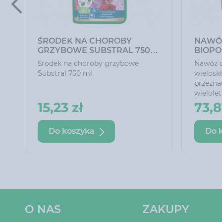
ŚRODEK NA CHOROBY
NAWÓ
GRZYBOWE SUBSTRAL 750
BIOPO
ML
Środek na choroby grzybowe
Nawóz d
Substral 750 ml
wielosk
przezna
wielolet
zakłada
15,23 zł
73,8
komplet
niezbęd
Do koszyka
Do 
wzrostu
wpływem
krzewi s
zwartą, 
stosowa
trawnik
gęsty i
kolor.
O NAS
ZAKUPY