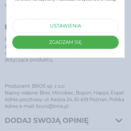
wyjęciu urządzenia z kontaktu.
Uwagi:
USTAWIENIA
Produktów biobójczych należy używać z
ZGADZAM SIĘ
zachowaniem środków ostrożności. Przed każdym
użyciem należy przeczytać etykietę i informacje
dotyczące produktu.
Producent: BROS sp. z o.o
Nazwy własne: Bros, Microbec, Bopon, Happs, Expel
Adres pocztowy: ul. Karpia 24, 61-619 Poznań, Polska
Adres e-mail: biuro@bros.pl
DODAJ SWOJĄ OPINIĘ