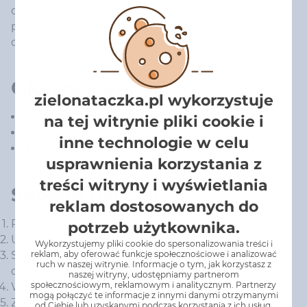
oknach i włączonym świetle. Wkład zabezpiecza
pomieszczenie ok. 30 m3 przez ok. 10 h. Optymalną
ochronę uzyskuje się po 30 min. od włączenia.
Główne cechy:
zielonataczka.pl wykorzystuje
zwalcza komary w pomieszczeniach
na tej witrynie pliki cookie i
odpowiedni dla dzieci powyżej 1 roku życia
inne technologie w celu
1 wkład działa do 10 h
usprawnienia korzystania z
treści witryny i wyświetlania
Sposób użycia:
reklam dostosowanych do
Płytkę umieścić w szczelinie elektrofumigatora.
potrzeb użytkownika.
Urządzenie włączyć do gniazdka 230 V.
Wykorzystujemy pliki cookie do spersonalizowania treści i
Substancja czynna odparowuje pod wpływem
reklam, aby oferować funkcje społecznościowe i analizować
ruch w naszej witrynie. Informacje o tym, jak korzystasz z
ciepła z ogrzewającego się urządzenia.
naszej witryny, udostępniamy partnerom
społecznościowym, reklamowym i analitycznym. Partnerzy
Wkład odbarwia się w miarę zużycia.
mogą połączyć te informacje z innymi danymi otrzymanymi
Zużyty wkład wymienić na nowy po uprzednim
od Ciebie lub uzyskanymi podczas korzystania z ich usług.