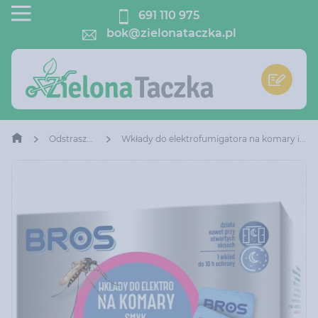
691 110 975
bok@zielonataczka.pl
Odstraszacze Owadów
Wkłady do elektrofumigatora na komary i muchy dla dzieci od 1 roku życia Bros