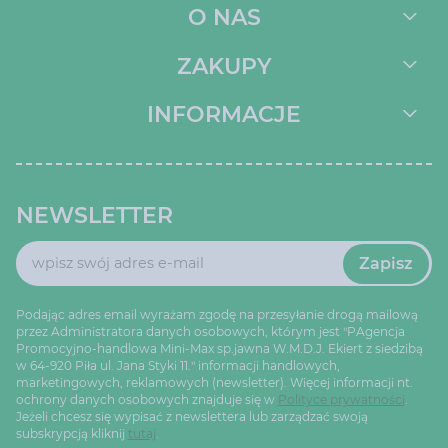
O NAS
ZAKUPY
INFORMACJE
NEWSLETTER
Zapisz
Podając adres email wyrażam zgodę na przesyłanie drogą mailową
przez Administratora danych osobowych, którym jest "PAgencja
Promocyjno-handlowa Mini-Max sp.jawna W.M.D.J. Ekiert z siedzibą
w 64-920 Piła ul. Jana Styki 11." informacji handlowych,
marketingowych, reklamowych (newsletter). Więcej informacji nt.
ochrony danych osobowych znajduje się w
Polityce prywatności
.
Jeżeli chcesz się wypisać z newslettera lub zarządzać swoją
subskrypcją kliknij
tutaj
.