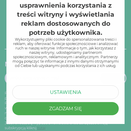
usprawnienia korzystania z
O NAS
treści witryny i wyświetlania
ZAKUPY
reklam dostosowanych do
potrzeb użytkownika.
INFORMACJE
Wykorzystujemy pliki cookie do spersonalizowania treści i
reklam, aby oferować funkcje społecznościowe i analizować
ruch w naszej witrynie. Informacje o tym, jak korzystasz z
naszej witryny, udostępniamy partnerom
społecznościowym, reklamowym i analitycznym. Partnerzy
mogą połączyć te informacje z innymi danymi otrzymanymi
NEWSLETTER
od Ciebie lub uzyskanymi podczas korzystania z ich usług.
Zapisz
USTAWIENIA
Podając adres email wyrażam zgodę na przesyłanie drogą mailową
przez Administratora danych osobowych, którym jest "PAgencja
Promocyjno-handlowa Mini-Max sp.jawna W.M.D.J. Ekiert z siedzibą
ZGADZAM SIĘ
w 64-920 Piła ul. Jana Styki 11." informacji handlowych,
marketingowych, reklamowych (newsletter). Więcej informacji nt.
ochrony danych osobowych znajduje się w
Polityce prywatności
.
Jeżeli chcesz się wypisać z newslettera lub zarządzać swoją
subskrypcją kliknij
tutaj
.