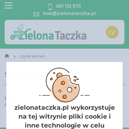
691 110 975
bok@zielonataczka.pl
Szybki kontakt
SZYBKI KONTAKT
Masz pytania? zadzwoń do nas:
691 110 975
zielonataczka.pl wykorzystuje
na tej witrynie pliki cookie i
inne technologie w celu