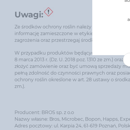
ab
Uwagi:
a
Ze środków ochrony roślin należy korzystać z z
informację zamieszczone w etykiecie i informacj
zagrożenia oraz przestrzegaj środków ostrożności
W przypadku produktów będących środkami ochron
8 marca 2013 r. (Dz. U. 2018 poz. 1310 ze zm.) oraz r
złożyć zamówienie oraz być umową sprzedaży mog
pełną zdolność do czynności prawnych oraz posi
ochrony roślin określone w art. 28 ustawy o środkac
zm.).
Producent: BROS sp. z o.o
Nazwy własne: Bros, Microbec, Bopon, Happs, Exp
Adres pocztowy: ul. Karpia 24, 61-619 Poznań, Pols