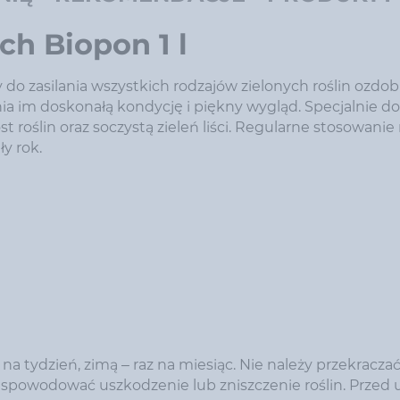
ch Biopon 1 l
o zasilania wszystkich rodzajów zielonych roślin ozdo
 im doskonałą kondycję i piękny wygląd. Specjalnie d
 roślin oraz soczystą zieleń liści. Regularne stosowani
y rok.
 na tydzień, zimą – raz na miesiąc. Nie należy przekracza
powodować uszkodzenie lub zniszczenie roślin. Przed