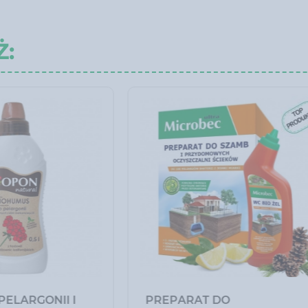
Ż:
 DO WORKA NA
WOREK NA MUCHY XL