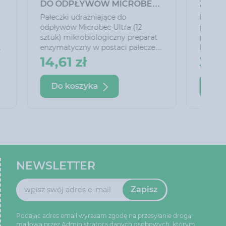
BOPON 1 KG
to
Nawóz do laurowiśni Bopon 1 kg
dzo
to wieloskładnikowy, granulowany
preparat stworzony specjalnie z
 much
myślą o pielęgnacji krzewów
rzez ich
laurowiśni. Regularne stosowanie
13,35 zł
tego nawozu zapewnia roślinom
intensywną zieleń, piękny połysk
Do koszyka
liści oraz bujny wzrost.
NEWSLETTER
Zapisz
Podając adres email wyrażam zgodę na przesyłanie drogą
mailową przez Administratora danych osobowych, którym