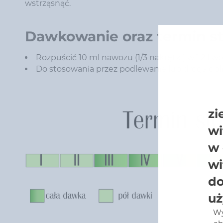
wstrząsnąć.
Dawkowanie oraz termin s
Rozpuścić 10 ml nawozu (1/3 nakrętki) w 1,2 l w
Do stosowania przez podlewanie lub drogą dol
zi
wi
w 
wi
do
uż
Wy