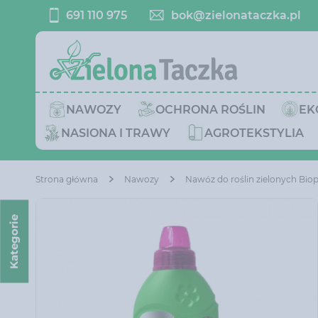
691 110 975
bok@zielonataczka.pl
NAWOZY
OCHRONA ROŚLIN
EK
NASIONA I TRAWY
AGROTEKSTYLIA
Strona główna
Nawozy
Nawóz do roślin zielonych Biopo
Kategorie