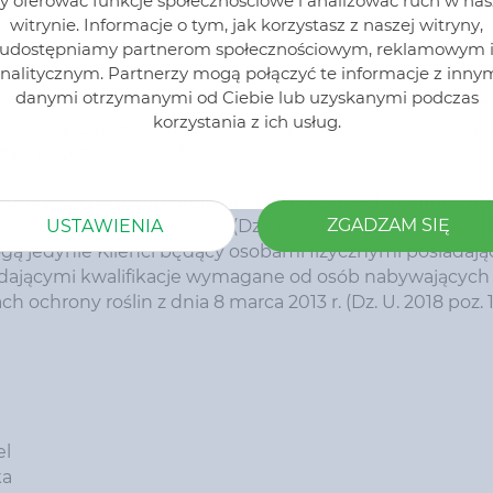
y oferować funkcje społecznościowe i analizować ruch w nas
witrynie. Informacje o tym, jak korzystasz z naszej witryny,
udostępniamy partnerom społecznościowym, reklamowym 
nalitycznym. Partnerzy mogą połączyć te informacje z inny
danymi otrzymanymi od Ciebie lub uzyskanymi podczas
achowaniem bezpieczeństwa. Przed każdym użyciem przec
korzystania z ich usług.
e dotyczące produktu. Zwróć uwagę na zwroty wskazując
 zamieszczonych w etykiecie.
y roślin w rozumieniu ustawy o środkach ochrony rośl
ZGADZAM SIĘ
USTAWIENIA
ozporządzenia nr 1107/2009 (Dz. U. 2011 nr 284 poz. 1673 ze
ą jedynie Klienci będący osobami fizycznymi posiadaj
adającymi kwalifikacje wymagane od osób nabywających 
h ochrony roślin z dnia 8 marca 2013 r. (Dz. U. 2018 poz. 
el
ka