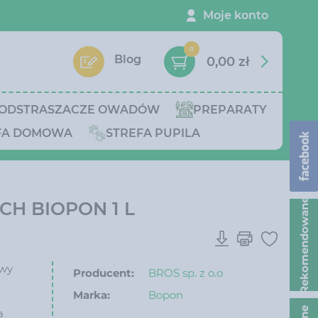
Moje konto
0
Blog
0,00 zł
ODSTRASZACZE OWADÓW
PREPARATY
FA DOMOWA
STREFA PUPILA
Rekomendowane
H BIOPON 1 L
owy
Producent:
BROS sp. z o.o
Marka:
Bopon
a