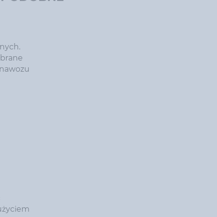
bnych.
obrane
e nawozu
ć
 użyciem