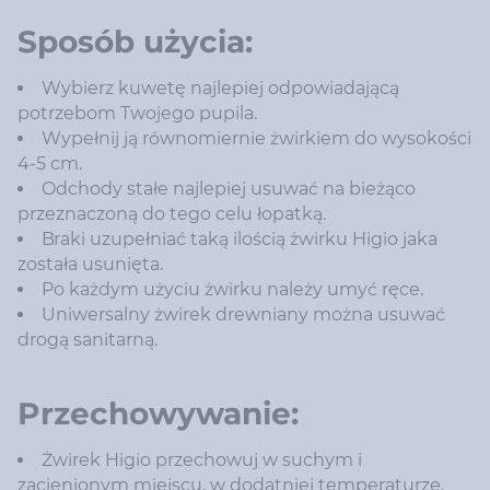
Sposób użycia:
Wybierz kuwetę najlepiej odpowiadającą
potrzebom Twojego pupila.
Wypełnij ją równomiernie żwirkiem do wysokości
4-5 cm.
Odchody stałe najlepiej usuwać na bieżąco
przeznaczoną do tego celu łopatką.
Braki uzupełniać taką ilością żwirku Higio jaka
została usunięta.
Po każdym użyciu żwirku należy umyć ręce.
Uniwersalny żwirek drewniany można usuwać
drogą sanitarną.
Przechowywanie:
Żwirek Higio przechowuj w suchym i
zacienionym miejscu, w dodatniej temperaturze.