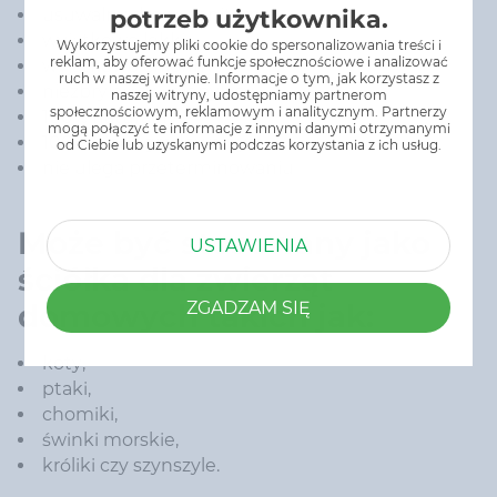
potrzeb użytkownika.
usuwalny drogą sanitarną
wyjątkowo lekki
Wykorzystujemy pliki cookie do spersonalizowania treści i
reklam, aby oferować funkcje społecznościowe i analizować
wyjątkowo chłonny
ruch w naszej witrynie. Informacje o tym, jak korzystasz z
niezbrylający i niepylący
naszej witryny, udostępniamy partnerom
społecznościowym, reklamowym i analitycznym. Partnerzy
100% naturalny
mogą połączyć te informacje z innymi danymi otrzymanymi
100% biodegradowalny
od Ciebie lub uzyskanymi podczas korzystania z ich usług.
nie ulega przeterminowaniu
Może być stosowany jako
USTAWIENIA
ściółka dla zwierząt
domowych takich jak:
ZGADZAM SIĘ
koty,
ptaki,
chomiki,
świnki morskie,
króliki czy szynszyle.