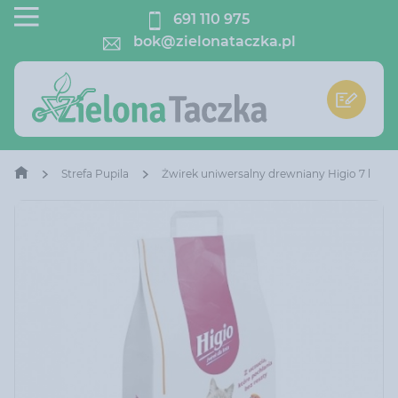
691 110 975
bok@zielonataczka.pl
Strefa Pupila
Żwirek uniwersalny drewniany Higio 7 l