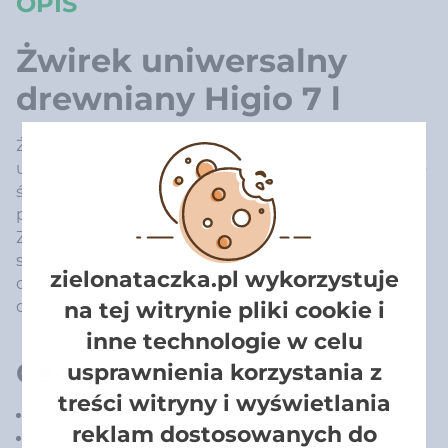
OPIS
Żwirek uniwersalny
drewniany Higio 7 l
Żwirek drewniany niezbrylający Higio to
uniwersalny żwirek, który może być stosowany jako
ściółka dla zwierząt domowych takich jak koty,
ptaki, chomiki, świnki morskie, króliki czy szynszyle.
Został wyprodukowany z mikrowłókien drewna
sosnowego i świerkowego bez dodatków
zielonataczka.pl wykorzystuje
chemicznych czemu zawdzięcza swój naturalny
drewniany zapach.
na tej witrynie pliki cookie i
inne technologie w celu
Cechy charakterystyczne:
usprawnienia korzystania z
treści witryny i wyświetlania
wydajny
reklam dostosowanych do
uniwersalny