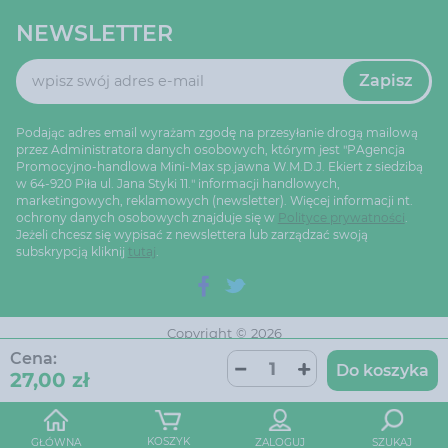
NEWSLETTER
Zapisz
Podając adres email wyrażam zgodę na przesyłanie drogą mailową
przez Administratora danych osobowych, którym jest "PAgencja
Promocyjno-handlowa Mini-Max sp.jawna W.M.D.J. Ekiert z siedzibą
w 64-920 Piła ul. Jana Styki 11." informacji handlowych,
marketingowych, reklamowych (newsletter). Więcej informacji nt.
ochrony danych osobowych znajduje się w
Polityce prywatności
.
Jeżeli chcesz się wypisać z newslettera lub zarządzać swoją
subskrypcją kliknij
tutaj
.
Copyright © 2026
Ustawienia cookie
Oprogramowanie sklepu:
Cena:
AptusShop
Do koszyka
27,00 zł
Projekt i strony:
Aptus.pl
KOSZYK
GŁÓWNA
ZALOGUJ
SZUKAJ