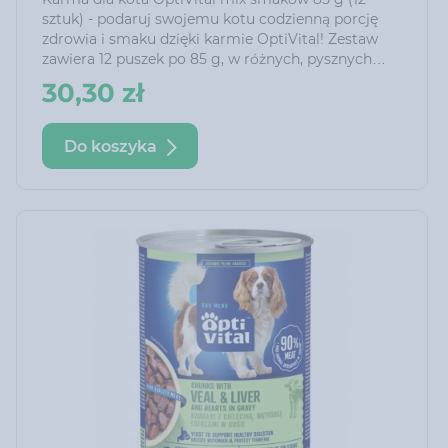
sztuk) - podaruj swojemu kotu codzienną porcję
zdrowia i smaku dzięki karmie OptiVital! Zestaw
zawiera 12 puszek po 85 g, w różnych, pysznych
wariantach smakowych – idealnych, by zaspokoić
30,30 zł
nawet najbardziej wybredne kocie podniebienia.
Do koszyka