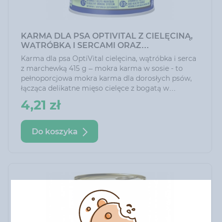
KARMA DLA PSA OPTIVITAL Z CIELĘCINĄ,
WĄTRÓBKĄ I SERCAMI ORAZ
MARCHEWKĄ W SOSIE 415 G
Karma dla psa OptiVital cielęcina, wątróbka i serca
z marchewką 415 g – mokra karma w sosie - to
pełnoporcjowa mokra karma dla dorosłych psów,
łącząca delikatne mięso cielęce z bogatą w
składniki odżywcze wątróbką i sercami. Dodatek
4,21 zł
marchewki dostarcza naturalnych witamin i
błonnika wspierającego trawienie.
Do koszyka