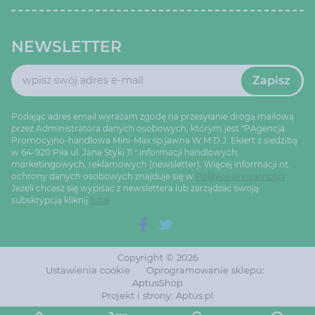
NEWSLETTER
Zapisz
Podając adres email wyrażam zgodę na przesyłanie drogą mailową
przez Administratora danych osobowych, którym jest "PAgencja
Promocyjno-handlowa Mini-Max sp.jawna W.M.D.J. Ekiert z siedzibą
w 64-920 Piła ul. Jana Styki 11." informacji handlowych,
marketingowych, reklamowych (newsletter). Więcej informacji nt.
ochrony danych osobowych znajduje się w
Polityce prywatności
.
Jeżeli chcesz się wypisać z newslettera lub zarządzać swoją
subskrypcją kliknij
tutaj
.
Copyright © 2026
Ustawienia cookie
Oprogramowanie sklepu:
AptusShop
Projekt i strony:
Aptus.pl