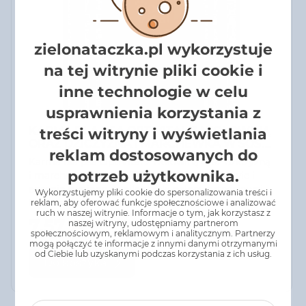
zielonataczka.pl wykorzystuje
na tej witrynie pliki cookie i
inne technologie w celu
usprawnienia korzystania z
KARMA DLA PSA OPTIVITAL Z WOŁOWINĄ
treści witryny i wyświetlania
ORAZ DZICZYZNĄ I MARCHEWKĄ W SOSIE
reklam dostosowanych do
1250 G
Karma dla psa OptiVital z wołowiną oraz dziczyzną
potrzeb użytkownika.
i marchewką w sosie 1250 g - zadbaj o zdrowie i
energię swojego pupila dzięki pełnowartościowej
Wykorzystujemy pliki cookie do spersonalizowania treści i
karmie OptiVital z wołowiną, dziczyzną i
reklam, aby oferować funkcje społecznościowe i analizować
ruch w naszej witrynie. Informacje o tym, jak korzystasz z
marchewką w aromatycznym sosie. To pyszny i
7,57 zł
naszej witryny, udostępniamy partnerom
odżywczy posiłek, który łączy wysokiej jakości
społecznościowym, reklamowym i analitycznym. Partnerzy
mięso z naturalnymi warzywami, dostarczając psu
mogą połączyć te informacje z innymi danymi otrzymanymi
od Ciebie lub uzyskanymi podczas korzystania z ich usług.
wszystkich niezbędnych składników odżywczych
Do koszyka
każdego dnia.