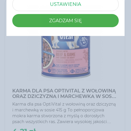
USTAWIENIA
ZGADZAM SIĘ
KARMA DLA PSA OPTIVITAL Z WOŁOWINĄ
ORAZ DZICZYZNĄ I MARCHEWKĄ W SOSIE
415 G
Karma dla psa OptiVital z wołowiną oraz dziczyzną
i marchewką w sosie 415 g To pełnoporcjowa
mokra karma stworzona z myślą o dorosłych
psach wszystkich ras. Zawiera wysokiej jakości
mięso wołowe i dziczyznę, które są doskonałym