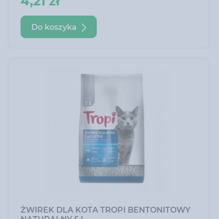
4,21 zł
źródłem białka, oraz marchewkę, dostarczającą
witamin i błonnika wspierającego trawienie.
Do koszyka
ŻWIREK DLA KOTA TROPI BENTONITOWY