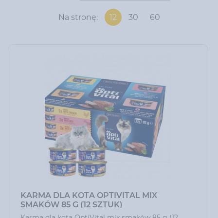
Na stronę:
12
30
60
KARMA DLA KOTA OPTIVITAL MIX
SMAKÓW 85 G (12 SZTUK)
Karma dla kota OptiVital mix smaków 85 g (12