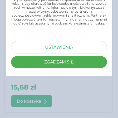
reklam, aby oferować funkcje społecznościowe i analizować
ruch w naszej witrynie. Informacje o tym, jak korzystasz z
naszej witryny, udostępniamy partnerom
społecznościowym, reklamowym i analitycznym. Partnerzy
mogą połączyć te informacje z innymi danymi otrzymanymi
od Ciebie lub uzyskanymi podczas korzystania z ich usług.
USTAWIENIA
RĘCZNIK PAPIEROWY FOXY TORNADO 3-
WARSTWOWY (1 ROLKA)
ZGADZAM SIĘ
Ręcznik papierowy Foxy Tornado 3-warstwowy (1
rolka) wyjątkową wytrzymałość, czyni go idealnym
ręcznikiem do wszystkich prac domowych.
15,68 zł
Do koszyka