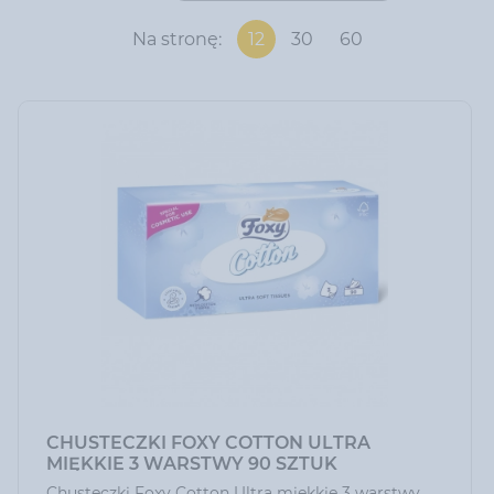
Na stronę:
12
30
60
CHUSTECZKI FOXY COTTON ULTRA
MIĘKKIE 3 WARSTWY 90 SZTUK
Chusteczki Foxy Cotton Ultra miękkie 3 warstwy