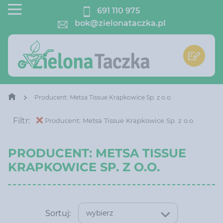
691 110 975
bok@zielonataczka.pl
Producent: Metsa Tissue Krapkowice Sp. z o.o.
Filtr:
Producent: Metsa Tissue Krapkowice Sp. z o.o.
PRODUCENT: METSA TISSUE
KRAPKOWICE SP. Z O.O.
Sortuj:
wybierz