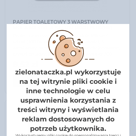
PAPIER TOALETOWY 3 WARSTWOWY
MOLA MILOVE 4 SZTUKI (300 LISTKÓW)
Papier toaletowy 3 warstwowy Mola Milove 4
sztuki (300 listków) to najwyższej jakości, 3-
warstwowy papier toaletowy z wyselekcjonowanej,
czystej celulozy. Każda z 4 rolek zawiera aż 300
listków dzięki czemu wystarcza na bardzo długo i
8,52 zł
odpowiada opakowaniu 8 standardowych rolek.
zielonataczka.pl wykorzystuje
na tej witrynie pliki cookie i
Do koszyka
inne technologie w celu
usprawnienia korzystania z
treści witryny i wyświetlania
reklam dostosowanych do
potrzeb użytkownika.
Wykorzystujemy pliki cookie do spersonalizowania treści i