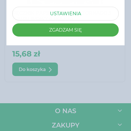
RĘCZNIK PAPIEROWY FOXY TORNADO 3-
USTAWIENIA
WARSTWOWY (1 ROLKA)
Ręcznik papierowy Foxy Tornado 3-warstwowy (1
ZGADZAM SIĘ
rolka) wyjątkową wytrzymałość, czyni go idealnym
ręcznikiem do wszystkich prac domowych.
15,68 zł
Do koszyka
O NAS
ZAKUPY