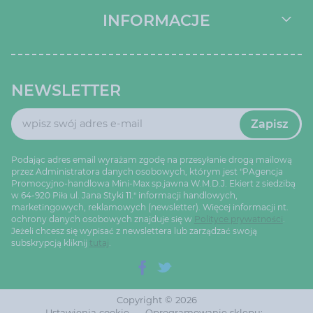
INFORMACJE
NEWSLETTER
Zapisz
Podając adres email wyrażam zgodę na przesyłanie drogą mailową
przez Administratora danych osobowych, którym jest "PAgencja
Promocyjno-handlowa Mini-Max sp.jawna W.M.D.J. Ekiert z siedzibą
w 64-920 Piła ul. Jana Styki 11." informacji handlowych,
marketingowych, reklamowych (newsletter). Więcej informacji nt.
ochrony danych osobowych znajduje się w
Polityce prywatności
.
Jeżeli chcesz się wypisać z newslettera lub zarządzać swoją
subskrypcją kliknij
tutaj
.
Copyright © 2026
Ustawienia cookie
Oprogramowanie sklepu: