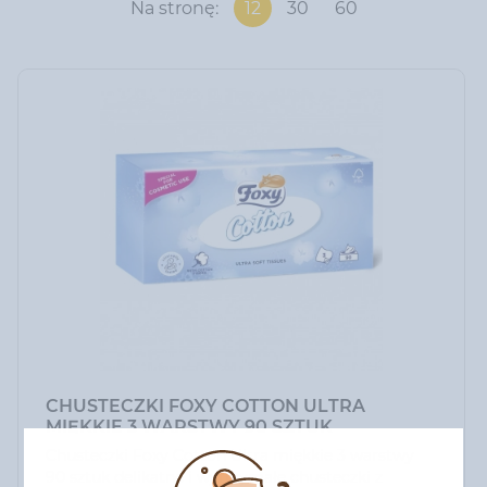
Na stronę:
12
30
60
CHUSTECZKI FOXY COTTON ULTRA
MIĘKKIE 3 WARSTWY 90 SZTUK
Chusteczki Foxy Cotton Ultra miękkie 3 warstwy
90 sztuk delikatne i wytrzymałe chusteczki z