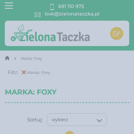
691 110 975
bok@zielonataczka.pl
Marka: Foxy
Filtr:
Marka: Foxy
MARKA: FOXY
Sortuj:
wybierz