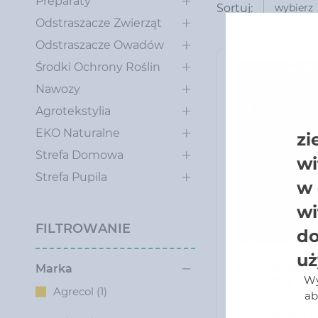
Preparaty
Sortuj:
wybierz
Odstraszacze Zwierząt
Odstraszacze Owadów
Środki Ochrony Roślin
Nawozy
Agrotekstylia
EKO Naturalne
zi
Strefa Domowa
wi
Strefa Pupila
w 
wi
FILTROWANIE
do
uż
NAWÓZ JESI
Marka
Wy
IGLAKÓW OR
Agrecol (1)
DRZEW I KR
ab
Nawóz jesienny 
OZDOBNYCH 
innych drzew i 