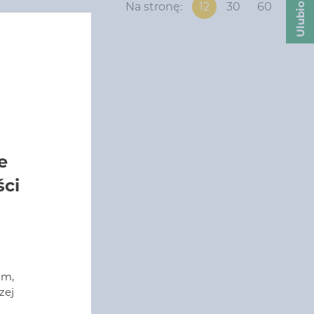
Ulubione
Na stronę:
12
30
60
e
ści
am,
zej