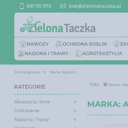
691 110 975
bok@zielonataczka.pl
NAWOZY
OCHRONA ROŚLIN
EK
NASIONA I TRAWY
AGROTEKSTYLIA
Strona główna
Marka: Agrecol
Filtr:
Marka: Ag
KATEGORIE
Akcesoria i Inne
MARKA: 
Grillowanie
Nasiona i Trawy