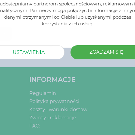
3 KG
udostępniamy partnerom społecznościowym, reklamowym 
ska 3 kg Doskonale
nalitycznym. Partnerzy mogą połączyć te informacje z inny
wnież w uprawach
w i krzewów
danymi otrzymanymi od Ciebie lub uzyskanymi podczas
ieważ nie powoduje
korzystania z ich usług.
podłoża. Nawóz służy
im przygotowaniu
 zimowe warunki.
 warto zacząć już
ZGADZAM SIĘ
USTAWIENIA
nawet od lipca,
w azotowych).
INFORMACJE
Regulamin
Polityka prywatności
Koszty i warunki dostaw
Zwroty i reklamacje
FAQ