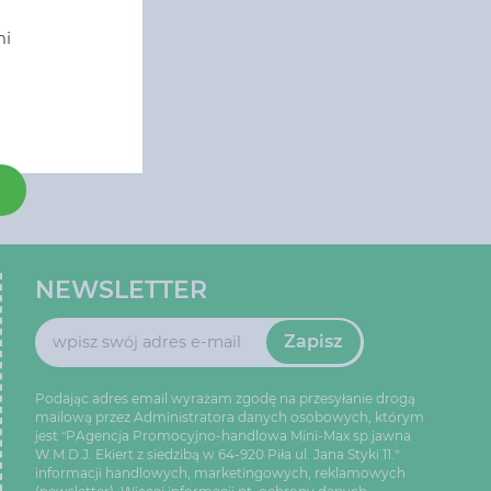
i
mi
NEWSLETTER
Zapisz
Podając adres email wyrażam zgodę na przesyłanie drogą
mailową przez Administratora danych osobowych, którym
jest "PAgencja Promocyjno-handlowa Mini-Max sp.jawna
W.M.D.J. Ekiert z siedzibą w 64-920 Piła ul. Jana Styki 11."
informacji handlowych, marketingowych, reklamowych