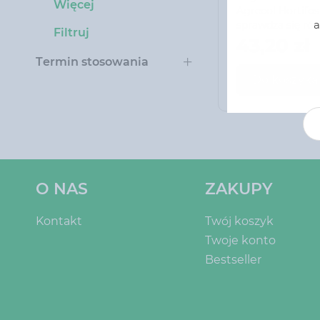
HORTIFOSKA 
Więcej
Agrecol Hortifo
a
sprawdza się ró
Filtruj
ozdobnych drze
43,20 zł
liściastych, pon
Termin stosowania
zmiany odczynu 
Do koszyka
przede wszystk
roślin na trudne
Nawozy jesienne
stosować latem (
zamiast nawozó
O NAS
ZAKUPY
Kontakt
Twój koszyk
Twoje konto
Bestseller